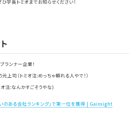
ら、ぜひ学長トミオまでお知らせください！
ト
ップランナー企業！
元上司（トミオ注:めっちゃ頼れる人やで！）
トミオ注:なんかすごそうやな)
働きがいのある会社ランキング」で第一位を獲得 | Gainsight