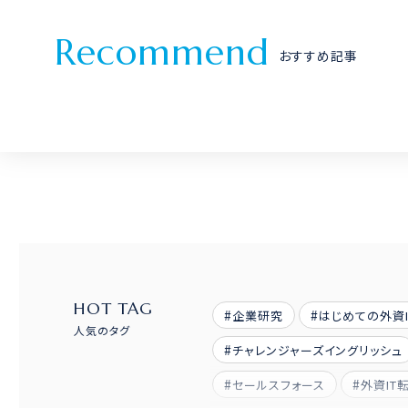
R
e
c
o
m
m
e
n
d
おすすめ記事
HOT TAG
企業研究
はじめての外資
人気のタグ
チャレンジャーズイングリッシュ
セールスフォース
外資IT