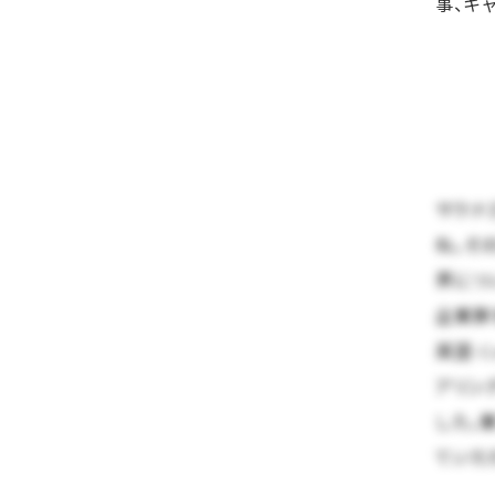
事、キ
サウナ
ね。そ
界につ
企業群
英語 
アリン
した。
ていた