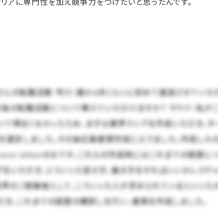
ャリアに専門性を加え競争力をつけたいと思ったんです。
さんの転職活動 市川：確か4月くらいに初めて面談させていた
の後の転職活動について教えていただけますか？ サウナ：私がこ
いて明るくなかったため、まずは業界マップを作成いただき、タ
を選定しました。その後応募書類作成に入りました。作成したの
Cover letterのみです。これらの作成時にはこれまでの経歴
グをいただき、どういった見せ方、書き方をすればいいかレクチ
業界のご経験者として、こういった人が求められているといった
だき、これまでの経歴の棚卸しを行い、書類を作成しました。