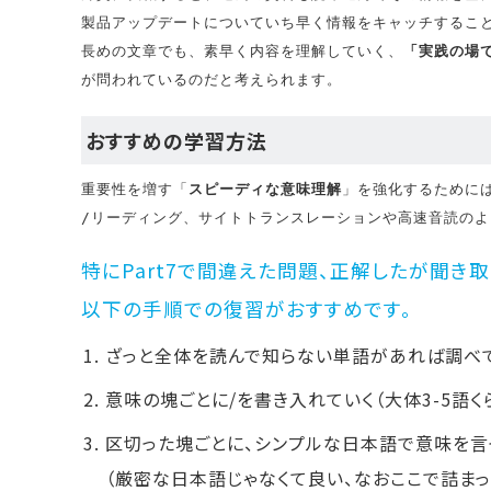
製品アップデートについていち早く情報をキャッチすること
長めの文章でも、素早く内容を理解していく、
「実践の場
が問われているのだと考えられます。
おすすめの学習方法
重要性を増す「
スピーディな意味理解
」を強化するために
/リーディング、サイトトランスレーションや高速音読の
特にPart7で間違えた問題、正解したが聞き
以下の手順での復習がおすすめです。
ざっと全体を読んで知らない単語があれば調べ
意味の塊ごとに/を書き入れていく（大体3-5語く
区切った塊ごとに、シンプルな日本語で意味を言
（厳密な日本語じゃなくて良い、なおここで詰ま