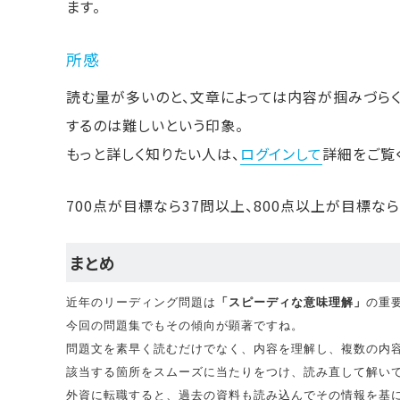
ます。
所感
読む量が多いのと、文章によっては内容が掴みづら
するのは難しいという印象。
もっと詳しく知りたい人は、
ログインして
詳細をご覧
700点が目標なら37問以上、800点以上が目標な
まとめ
近年のリーディング問題は
「スピーディな意味理解」
の重
今回の問題集でもその傾向が顕著ですね。

問題文を素早く読むだけでなく、内容を理解し、複数の内
該当する箇所をスムーズに当たりをつけ、読み直して解いて
外資に転職すると、過去の資料も読み込んでその情報を基