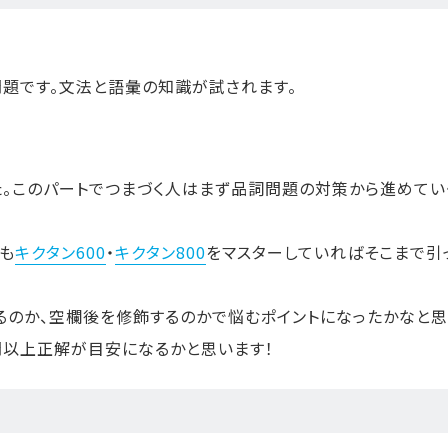
題です。文法と語彙の知識が試されます。
した。このパートでつまづく人はまず品詞問題の対策から進めてい
も
キクタン600
・
キクタン800
をマスターしていればそこまで引
るのか、空欄後を修飾するのかで悩むポイントになったかなと思
4問以上正解が目安になるかと思います！