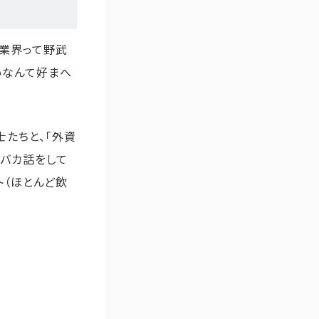
T業界って野武
いなんて好まへ
士たちと、「外資
なバカ話をして
ト（ほとんど飲
！