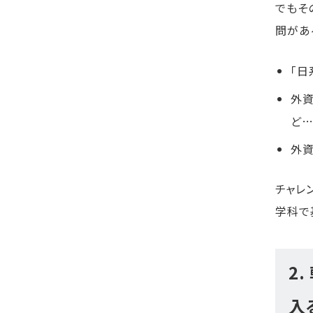
でもそ
問があ
「日
外資
ど…
外資
チャレ
学科で
2
入