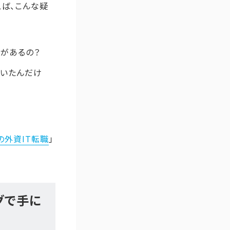
えば、こんな疑
社があるの？
聞いたんだけ
の外資IT転職
」
グで手に