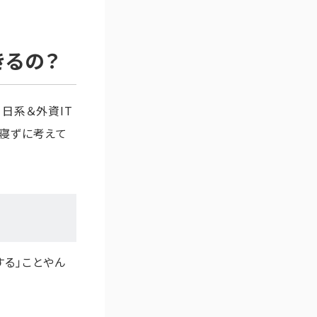
きるの？
。日系＆外資IT
か寝ずに考えて
する」ことやん