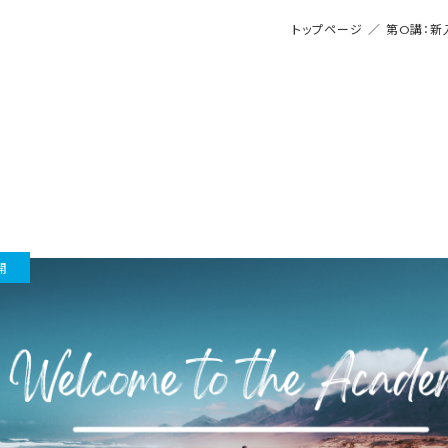
トップページ
／
第0講：新
開