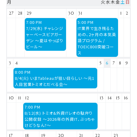
月
火
水
木
金
土
日
27
28
29
30
31
1
2
水
金
7:00 PM
5:00 PM
曜
曜
7/29(水) チャレンジ
IT業界で生き残るた
日,
日,
ャーベースビアガー
めの、2ヶ月の本気英
7
7
デン 〜夏はやっぱり
語プログラム /
月
月
ビール〜
TOEIC800突破コー
29th
31st
ス
2026
2026
3
4
5
6
7
8
9
火
8:00 PM
曜
8/4(火) いまTableauが狙い目らしい 〜元1
日,
人目営業トミオとだべる会〜
8
月
10
11
12
13
14
15
16
4th
水
7:00 PM
2026
曜
8/12(水) トミオ&外資ITレオの駄弁り
日,
公開収録 〜2026年の外資IT、ぶっちゃ
8
けどうなん?〜
月
17
18
19
20
21
22
23