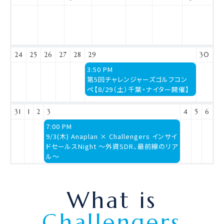
12th
2026
24
25
26
27
28
29
30
土
3:50 PM
曜
第5回チャレンジャーズゴルフコン
日,
ペ【8/29（土）千葉・ナイター開催】
8
月
31
1
2
3
4
5
6
29th
木
7:00 PM
2026
曜
9/3(木) Anaplan × Challengers インサイ
日,
ドセールスNight 〜外資SDR、最前線のリア
9
ル〜
月
3rd
2026
What is
Challengers