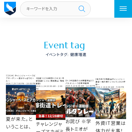
トップページ
／
健康増進
E
v
e
n
t
t
a
g
イベントタグ:
健康増進
7/29(水) チャレンジャーベースビ
アガーデン 〜夏はやっぱりビー
【急募！12/28締切】1/24(土) 花
【体力作り】和歌山チャレンジャー
【トミオ急病のため開催停止】ス
ル〜
嫁街道トレイル（現地集合・現地
遠征〜梅の里トレイルラン2024参
パルタンレース＠新潟苗場
2026.7.29 7:00 PM
–
10:00 PM
解散）
加〜
2025.9.13 8:30 AM
–
12:30 PM
2026.1.24 10:00 AM
–
2:00
2024.2.18 8:00 AM
–
5:00 PM
PM
夏が来た。と
お詫び ※学
外資IT営業は
チャレンジャ
いうことは、
長トミオが
体力が大事！
ーズアカデミ