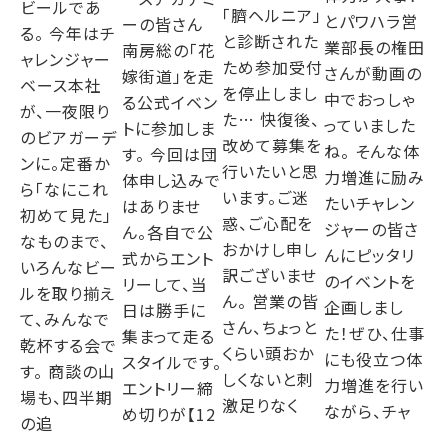
ビールであ
「臍ヘルニア」
とパワハラ営
ーの皆さん
る。 今年はチ
と診断された
業部長の権田
南房総の「花
ャレンジャー
ため参加受付
さんが動画の
嫁街道」を走
ベース本社
を停止しまし
中でおっしゃ
る公式イベン
が、一夜限り
た… 快復後、
っていました
トに参加しま
のビアガーデ
改めて募集を
ね。 そんな体
す。 今回は団
ンに。定番か
行いたいと思
力増進に励み
体申し込みで
ら「なにこれ
います。ご迷
たいチャレン
はありませ
初めて見た」
惑、ご心配を
ジャーの皆さ
ん。各自で公
なものまで、
おかけし申し
んにピッタリ
式からエント
いろんなビー
訳ございませ
のイベントを
リーして、当
ルを取り揃え
ん。 営業の皆
企画しまし
日は勝手に
て、みんなで
さん、ちょっと
た！ぜひ、仕事
集まって走る
乾杯する会で
くらい頭おか
にも役立つ体
スタイルです。
す。 商談の山
しくないと刺
力増進を行い
エントリー締
場も、四半期
激足りなく
ながら、チャ
め切りが【12
の追