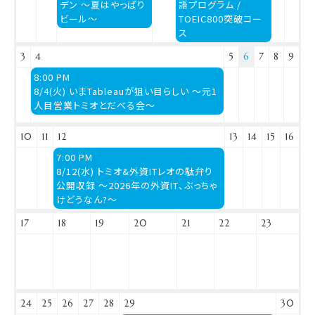
7
7
デン 〜夏はやっぱり
語プログラム /
月
月
ビール〜
TOEIC800突破コー
29th
31st
ス
2026
2026
3
4
5
6
7
8
9
火
8:00 PM
曜
8/4(火) いまTableauが狙い目らしい 〜元1
日,
人目営業トミオとだべる会〜
8
月
10
11
12
13
14
15
16
4th
水
7:00 PM
2026
曜
8/12(水) トミオ&外資ITレオの駄弁り
日,
公開収録 〜2026年の外資IT、ぶっちゃ
8
けどうなん?〜
月
17
18
19
20
21
22
23
12th
2026
24
25
26
27
28
29
30