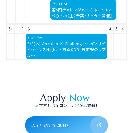
土
3:50 PM
曜
第5回チャレンジャーズゴルフコン
日,
ペ【8/29（土）千葉・ナイター開催】
8
月
31
1
2
3
4
5
6
29th
木
7:00 PM
2026
曜
9/3(木) Anaplan × Challengers インサイ
日,
ドセールスNight 〜外資SDR、最前線のリア
9
ル〜
月
3rd
2026
Apply
Now
入学すれば全コンテンツが見放題！
入学申請する（無料）