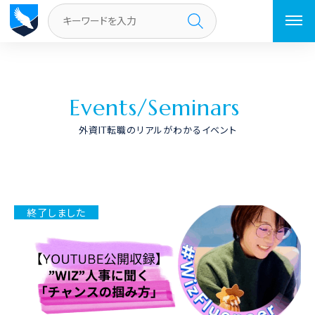
トップページ
／
イベント
／
ページ 4
E
v
e
n
t
s
/
S
e
m
i
n
a
r
s
外資IT転職のリアルがわかるイベント
終了しました