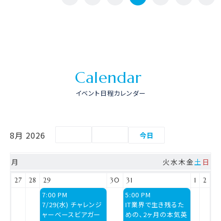
C
a
l
e
n
d
a
r
イベント日程カレンダー
8月 2026
今日
月
火
水
木
金
土
日
27
28
29
30
31
1
2
水
金
7:00 PM
5:00 PM
曜
曜
7/29(水) チャレンジ
IT業界で生き残るた
日,
日,
ャーベースビアガー
めの、2ヶ月の本気英