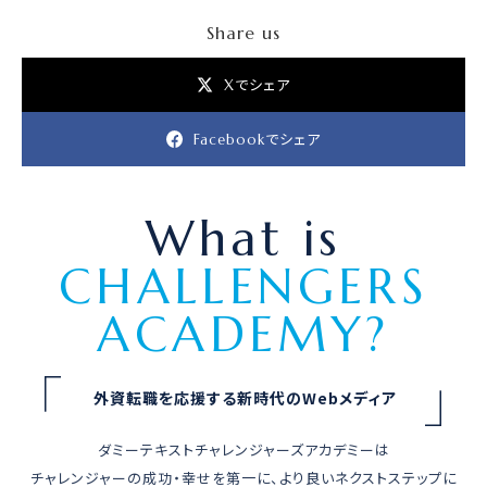
Share us
Xでシェア
Facebookでシェア
What is
CHALLENGERS
ACADEMY?
外
資
転
職
を
応
援
す
る
新
時
代
の
W
e
b
メ
デ
ィ
ア
ダミーテキストチャレンジャーズアカデミーは
チャレンジャーの成功・幸せを第一に、より良いネクストステップに