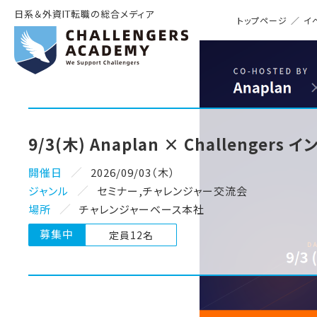
日系＆外資IT転職の総合メディア
トップページ
／
イ
9/3(木) Anaplan × Challeng
開催日
2026/09/03（木）
ジャンル
セミナー
,
チャレンジャー交流会
場所
チャレンジャーベース本社
募集中
定員12名