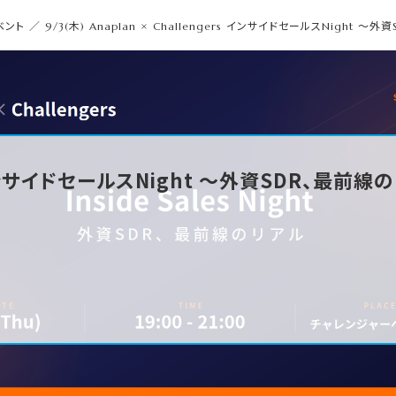
ベント
／
9/3(木) Anaplan × Challengers インサイドセールスNight 
ers インサイドセールスNight 〜外資SDR、最前