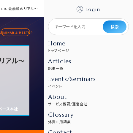
Login
〜外資SDR、最前線のリアル〜
検索
Home
トップページ
線のリアル〜
Articles
記事一覧
Events/Seminars
イベント
About
サービス概要/運営会社
Glossary
外資IT用語集
Contact