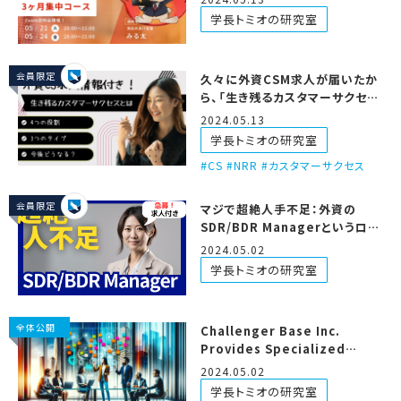
学長トミオの研究室
会員限定
久々に外資CSM求人が届いたか
ら、「生き残るカスタマーサクセ
ス」の解説記事を書いたで！
2024.05.13
学長トミオの研究室
CS #NRR #カスタマーサクセス
会員限定
マジで超絶人手不足：外資の
SDR/BDR Managerというロー
ル
2024.05.02
学長トミオの研究室
全体公開
Challenger Base Inc.
Provides Specialized
English-Japanese
2024.05.02
Interpretation Services
学長トミオの研究室