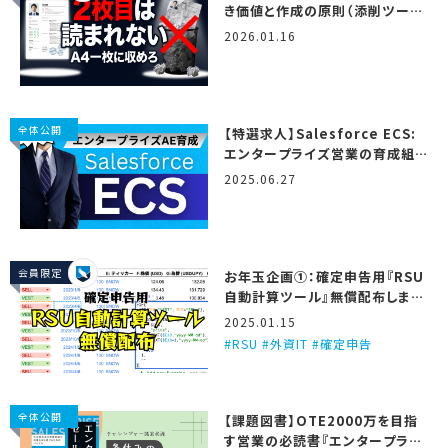
き価値と作成の原則（添削ツール
＆テンプレート付き）
2026.01.16
全体公開
【特選求人】Salesforce ECS:
エンタープライズ営業の育成組
織…！ (2025/6/27更新)
2025.06.27
会員限定
お年玉企画①：確定申告用『RSU
自動計算ツール』無償配布しま
す！
2025.01.15
RSU #外資IT #確定申告
全体公開
【課題図書】OTE2000万を目指
す営業の必読書『エンタープライ