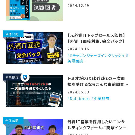
ズセールス』
2024.12.29
全体公開
【元外資ITトップセールス監修】
【外資IT面接対策、完全パック】
2024.08.16
#チャレンジャーズイングリッシュ #
英語面接
会員限定
トミオがDatabricksの一次面
接を受けるならこんな事前調査と
準備をする、という話
2024.06.03
Databricks #企業研究
全体公開
外資IT営業を採用したいコンサ
ルティングファームに突撃インタ
ビュー！（Unite Partners）