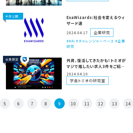
for Enterprise Software
Companies
全体公開
ExaWizards:社会を変えるウィ
ザード達
企業研究
2024.04.17
#AI #チャレンジャーベース #企業
研究
会員限定
外資、復活してきたかも！トミオが
マジで推したい求人3件をご紹
介！！
2024.04.10
学長トミオの研究室
5
6
7
8
9
10
11
12
13
14