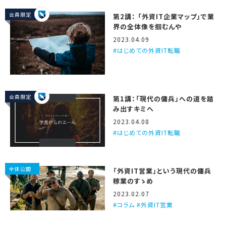
会員限定
第2講： 「外資IT企業マップ」で業
界の全体像を掴むんや
2023.04.09
はじめての外資IT転職
会員限定
第1講：「現代の傭兵」への道を踏
み出すキミへ
2023.04.08
はじめての外資IT転職
全体公開
「外資IT営業」という現代の傭兵
稼業のすゝめ
2023.02.07
コラム #外資IT営業