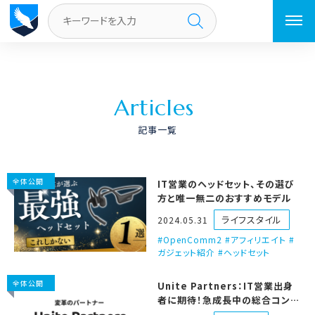
トップページ
／
ページ 9
A
r
t
i
c
l
e
s
記事一覧
全体公開
IT営業のヘッドセット、その選び
方と唯一無二のおすすめモデル
ライフスタイル
2024.05.31
OpenComm2 #アフィリエイト #
ガジェット紹介 #ヘッドセット
全体公開
Unite Partners：IT営業出身
者に期待！急成長中の総合コンサ
ルティングファーム