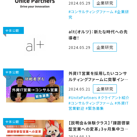
企業研究
2024.05.29
コンサルティングファーム #企業研
究
全体公開
alt(オルツ)：新たな時代への先
導者！
企業研究
2024.05.29
全体公開
外資IT営業を採用したいコンサ
ルティングファームに突撃インタ
ビュー！（Unite Partners）
企業研究
2024.05.21
UnitePartners #クライアント紹介
#コンサルティングファーム #外資IT
営業歓迎 #緊急募集
全体公開
【説明会＆体験クラス】「課題啓蒙
型営業への変革」3ヶ月集中コー
ス開講のお知らせ
2024.05.13