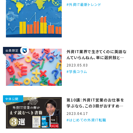
外資IT最新トレンド
会員限定
外資IT業界で生きてくのに英語な
んていらんねん、単に選択肢と仕
事の面白さが減るだけや
2023.05.03
学長コラム
全体公開
第10講：外資IT営業のお仕事を
学ぶなら、この3冊がおすすめや
で
2023.04.17
はじめての外資IT転職