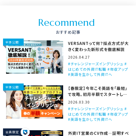
R
e
c
o
m
m
e
n
d
おすすめ記事
全体公開
VERSANTって何？採点方式が大
きく変わった新形式を徹底解説
2026.04.27
チャレンジャーズイングリッシュ #
はじめての外資IT転職 #年収アップ
#英語を生かして外資ITへ
全体公開
【春限定】今年こそ英語を「最短」
で攻略。初月半額でスタートしま
せんか？
2026.03.30
チャレンジャーズイングリッシュ #
はじめての外資IT転職 #年収アップ
#英語を生かして外資ITへ
会員限定
外資IT営業のCV作成―証明すべ