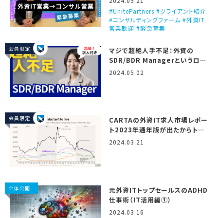
2024.05.21
UnitePartners #クライアント紹介
#コンサルティングファーム #外資IT
営業歓迎 #緊急募集
会員限定
マジで超絶人手不足：外資の
SDR/BDR Managerというロー
ル
2024.05.02
会員限定
CARTAの外資IT求人市場レポー
ト2023年通年版が出たからトミ
オが翻訳しつつ解説するで！
2024.03.21
（State of startup
compensation, H2 2023）
全体公開
元外資ITトップセールスのADHD
仕事術（IT活用編①）
2024.03.16