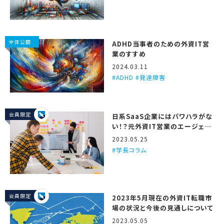
全体公開
ADHD当事者のための外資IT営
業のすすめ
2024.03.11
ADHD #発達障害
会員限定
日系SaaS企業にはパワハラがな
い！？元外資IT営業のエージェン
トが3つの理由を解説するで！
2023.05.25
学長コラム
会員限定
2023年5月現在の外資IT転職市
場の状況と今後の見通しについて
2023.05.05