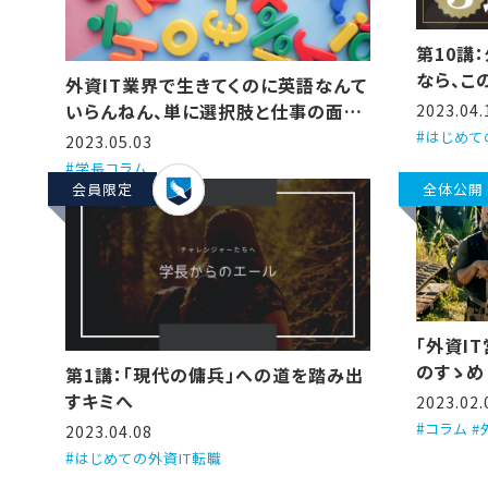
第10講
なら、こ
外資IT業界で生きてくのに英語なんて
いらんねん、単に選択肢と仕事の面白
2023.04.
さが減るだけや
はじめて
2023.05.03
学長コラム
会員限定
全体公開
「外資I
のすゝめ
第1講：「現代の傭兵」への道を踏み出
すキミへ
2023.02.
コラム #
2023.04.08
はじめての外資IT転職