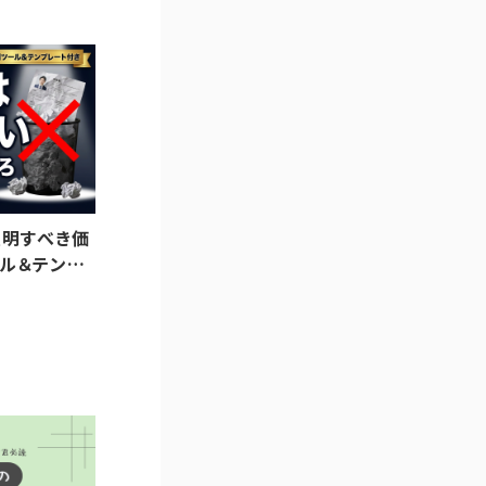
証明すべき価
ル＆テンプ