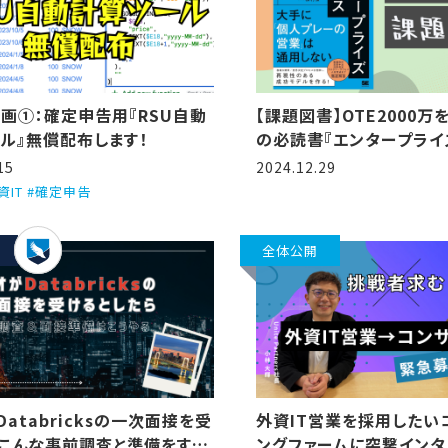
画①：確定申告用『RSU自動
【課題図書】OTE2000
ル』無償配布します！
の必読書『エンタープライ
15
2024.12.29
外資IT #確定申告
全体公開
Databricksの一次面接を受
外資IT営業を採用したい
こんな事前調査と準備をす
ングファームに突撃インタ