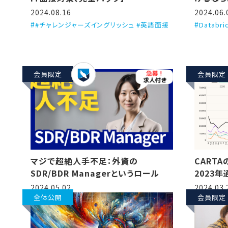
る、とい
2024.08.16
2024.06.
#チャレンジャーズイングリッシュ #英語面接
Databr
会員限定
会員限定
CART
マジで超絶人手不足：外資の
2023
SDR/BDR Managerというロール
訳しつつ解
2024.03.
2024.05.02
startu
全体公開
会員限定
2023）