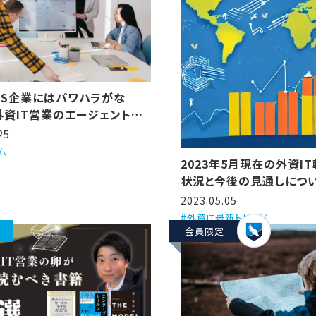
aS企業にはパワハラがな
外資IT営業のエージェントが3
を解説するで！
25
ム
2023年5月現在の外資I
状況と今後の見通しにつ
2023.05.05
外資IT最新トレンド
会員限定