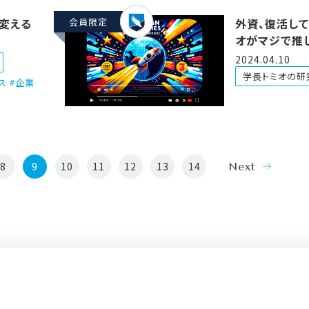
を変える
会員限定
外資、復活して
オがマジで推
をご紹介！！
2024.04.10
学長トミオの研
ス #企業
8
9
10
11
12
13
14
Next