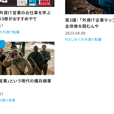
：外資IT営業のお仕事を学ぶ
の3冊がおすすめやで
第2講： 「外資IT企業マ
全体像を掴むんや
17
の外資IT転職
2023.04.09
はじめての外資IT転職
T営業」という現代の傭兵稼業
07
外資IT営業