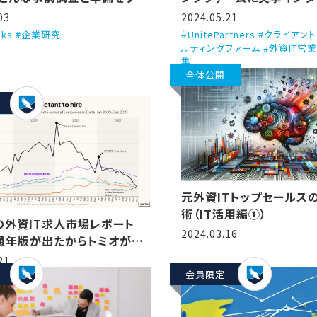
う話
（Unite Partners）
03
2024.05.21
icks #企業研究
UnitePartners #クライア
ルティングファーム #外資IT営
集
全体公開
元外資ITトップセールスの
術（IT活用編①）
Aの外資IT求人市場レポート
2024.03.16
年通年版が出たからトミオが翻
説するで！（State of
21
p compensation, H2
会員限定