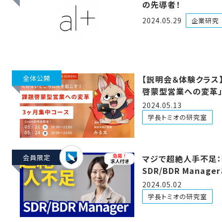
の先導者！
2024.05.29
企業研究
全体公開
【説明会＆体験クラス
啓蒙型営業への変革」
集中コース開講のお
2024.05.13
学長トミオの研究室
会員限定
マジで超絶人手不足
SDR/BDR Manage
ロール
2024.05.02
学長トミオの研究室