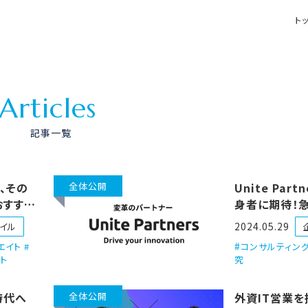
ト
A
r
t
i
c
l
e
s
記事一覧
、その
全体公開
Unite Part
おすすめ
身者に期待！
コンサルティ
2024.05.29
イル
エイト #
コンサルティング
ト
究
時代へ
全体公開
外資IT営業