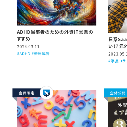
ADHD当事者のための外資IT営業の
すすめ
日系Sa
い！？元
2024.03.11
つの理由
ADHD #発達障害
2023.05.
学長コラ
会員限定
全体公開