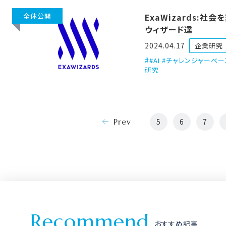
全体公開
ExaWizards:社会
ウィザード達
2024.04.17
企業研究
#AI #チャレンジャーベー
研究
Prev
5
6
7
R
e
c
o
m
m
e
n
d
おすすめ記事