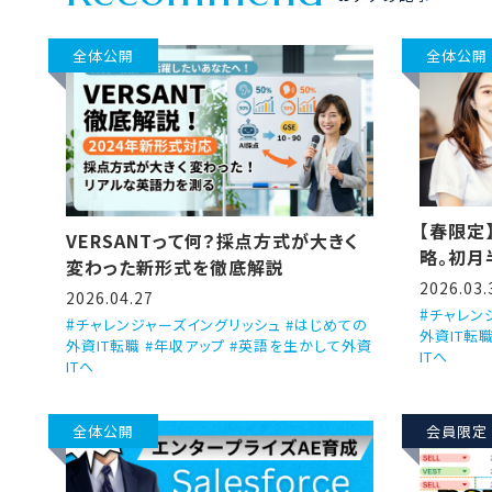
全体公開
全体公開
【春限定
VERSANTって何？採点方式が大きく
略。初月
変わった新形式を徹底解説
2026.03.
2026.04.27
チャレン
チャレンジャーズイングリッシュ #はじめての
外資IT転
外資IT転職 #年収アップ #英語を生かして外資
ITへ
ITへ
全体公開
会員限定