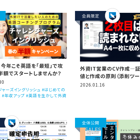
会員限定
】今年こそ英語を「最短」で攻
外資IT営業のCV作成―
半額でスタートしませんか？
値と作成の原則（添削ツー
30
レート付き）
2026.01.16
ジャーズイングリッシュ #はじめての
職 #年収アップ #英語を生かして外資
全体公開