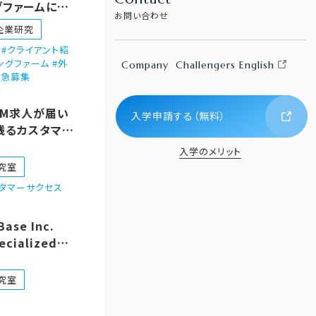
グファームに突
お問い合わせ
（Unite
企業研究
rs #クライアント紹
ングファーム #外
Company
Challengers English
緊急募集
SM求人が届い
入学申請する（無料）
残るカスタマー
解説記事を書い
入学のメリット
究室
カスタマーサクセス
Base Inc.
ecialized
panese
ion Services
究室
ise
ompanies