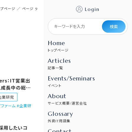
Login
ップページ
／
ページ 9
検索
Home
トップページ
Articles
記事一覧
Events/Seminars
ners：IT営業出
イベント
急成長中の総合
ングファーム
About
企業研究
サービス概要/運営会社
ファーム #企業研
Glossary
外資IT用語集
を採用したいコ
Contact