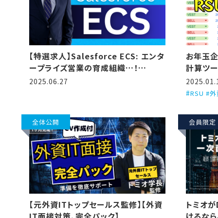
【特選求人】Salesforce ECS: エンタ
お年玉企
ープライズ営業の育成組織…！
計算ツー
(2025/6/27更新)
2025.06.27
2025.01.
RSU #
全体公開
会員限定
【元外資ITトップセールス監修】【外資
トミオが
IT面接対策、完全パック】
けるなら