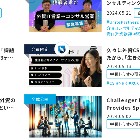
ンサルティン
撃インタビュー！
2024.05.21
Partners）
UnitePartne
介 #コンサルティ
資IT営業歓迎 #
】「課題
会員限定
久々に外資C
3ヶ月
たから、「生き
知らせ
サクセス」の
2024.05.13
たで！
学長トミオの研
CS #NRR #
：外資の
全体公開
Challenger 
rという
Provides Sp
English-Ja
2024.05.02
Interpretat
学長トミオの研
for Enterpr
Software C