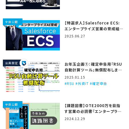
全体公開
【特選求人】Salesforce ECS:
エンタープライズ営業の育成組
織…！ (2025/6/27更新)
2025.06.27
会員限定
お年玉企画①：確定申告用『RSU
自動計算ツール』無償配布しま
す！
2025.01.15
RSU #外資IT #確定申告
全体公開
【課題図書】OTE2000万を目指
す営業の必読書『エンタープライ
ズセールス』
2024.12.29