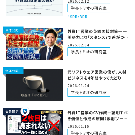
2026.02.12
学長トミオの研究室
SDR/BDR
全体公開
外資IT営業の英語面接対策──
英語力より「スタンス」で差がつく
理由
2026.02.04
学長トミオの研究室
全体公開
元ソフトウェア営業の僕が、人材
ビジネスを4年間やってたどり着
いたスタンス
2026.01.24
学長トミオの研究室
会員限定
外資IT営業のCV作成―証明すべ
き価値と作成の原則（添削ツール
＆テンプレート付き）
2026.01.16
学長トミオの研究室