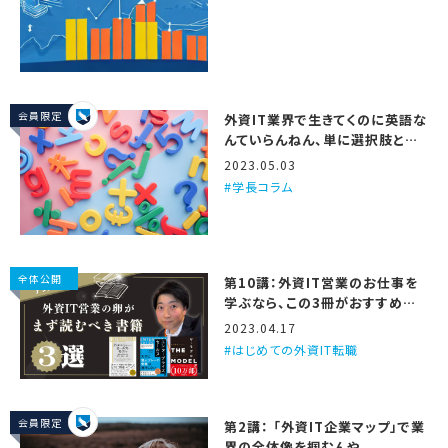
会員限定
外資IT業界で生きてくのに英語な
んていらんねん、単に選択肢と仕
事の面白さが減るだけや
2023.05.03
学長コラム
全体公開
第10講：外資IT営業のお仕事を
学ぶなら、この3冊がおすすめや
で
2023.04.17
はじめての外資IT転職
会員限定
第2講： 「外資IT企業マップ」で業
界の全体像を掴むんや