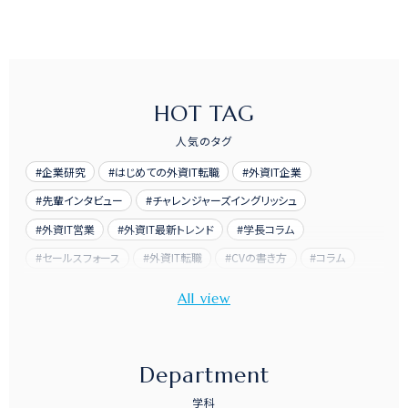
HOT TAG
人気のタグ
企業研究
はじめての外資IT転職
外資IT企業
先輩インタビュー
チャレンジャーズイングリッシュ
外資IT営業
外資IT最新トレンド
学長コラム
セールスフォース
外資IT転職
CVの書き方
コラム
先輩訪問
Department
学科