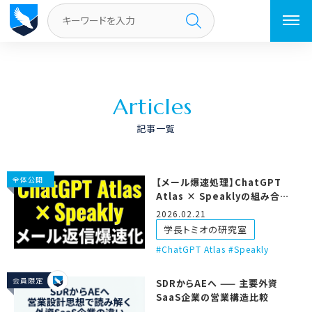
トップページ
／
ページ 4
A
r
t
i
c
l
e
s
記事一覧
全体公開
【メール爆速処理】ChatGPT
Atlas × Speaklyの組み合わ
せがヤバイ
2026.02.21
学長トミオの研究室
ChatGPT Atlas #Speakly
会員限定
SDRからAEへ —— 主要外資
SaaS企業の営業構造比較