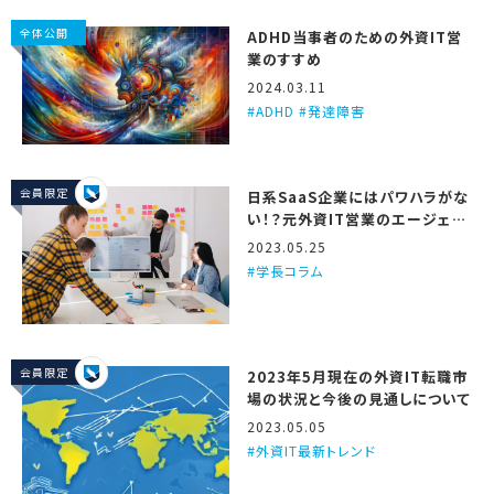
全体公開
ADHD当事者のための外資IT営
業のすすめ
2024.03.11
ADHD #発達障害
会員限定
日系SaaS企業にはパワハラがな
い！？元外資IT営業のエージェン
トが3つの理由を解説するで！
2023.05.25
学長コラム
会員限定
2023年5月現在の外資IT転職市
場の状況と今後の見通しについて
2023.05.05
外資IT最新トレンド