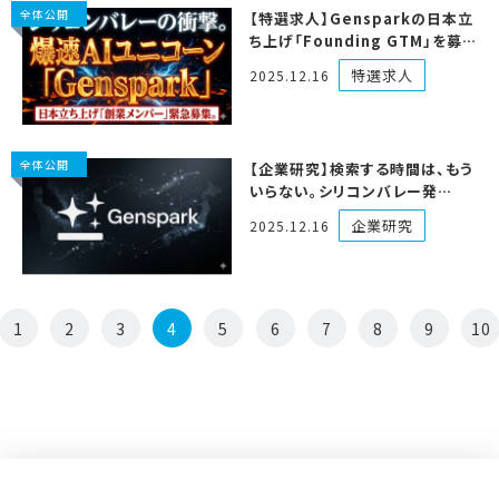
全体公開
【特選求人】Gensparkの日本立
ち上げ「Founding GTM」を募
集するで
特選求人
2025.12.16
全体公開
【企業研究】検索する時間は、もう
いらない。シリコンバレー発
「Genspark」が変える知的生産
企業研究
2025.12.16
の常識
1
2
3
4
5
6
7
8
9
10