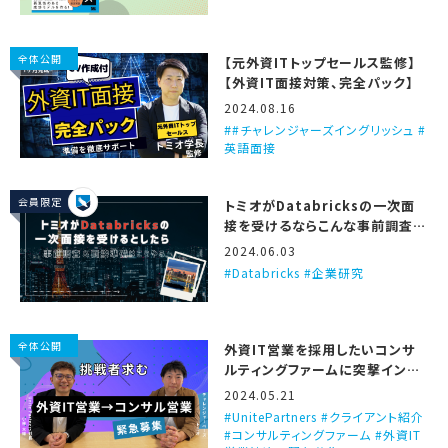
全体公開
【元外資ITトップセールス監修】
【外資IT面接対策、完全パック】
2024.08.16
#チャレンジャーズイングリッシュ #
英語面接
会員限定
トミオがDatabricksの一次面
接を受けるならこんな事前調査と
準備をする、という話
2024.06.03
Databricks #企業研究
全体公開
外資IT営業を採用したいコンサ
ルティングファームに突撃インタ
ビュー！（Unite Partners）
2024.05.21
UnitePartners #クライアント紹介
#コンサルティングファーム #外資IT