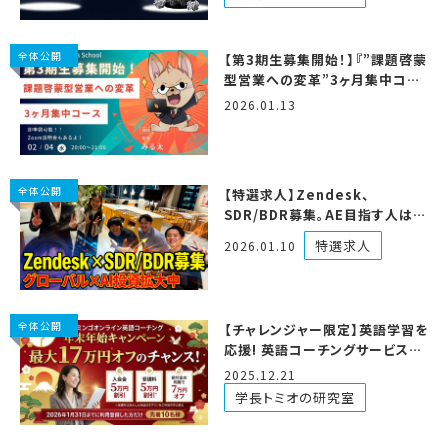
全体公開
【第3期生募集開始！】『”課題啓蒙
型営業への変革”3ヶ月集中コー
ス』が帰ってきた！
2026.01.13
全体公開
【特選求人】Zendesk、
SDR/BDR募集。AE目指す人はも
ちろん、多様なキャリアパスがここ
特選求人
2026.01.10
にある。
全体公開
【チャレンジャー限定】英語学習を
応援! 英語コーチングサービスの
お年玉企画のお知らせ
2025.12.21
学長トミオの研究室