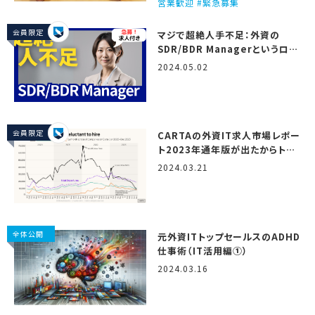
営業歓迎 #緊急募集
会員限定
マジで超絶人手不足：外資の
SDR/BDR Managerというロー
ル
2024.05.02
会員限定
CARTAの外資IT求人市場レポー
ト2023年通年版が出たからトミ
オが翻訳しつつ解説するで！
2024.03.21
（State of startup
compensation, H2 2023）
全体公開
元外資ITトップセールスのADHD
仕事術（IT活用編①）
2024.03.16