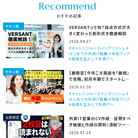
R
e
c
o
m
m
e
n
d
おすすめ記事
全体公開
VERSANTって何？採点方式が大
きく変わった新形式を徹底解説
2026.04.27
チャレンジャーズイングリッシュ #
はじめての外資IT転職 #年収アップ
#英語を生かして外資ITへ
全体公開
【春限定】今年こそ英語を「最短」
で攻略。初月半額でスタートしま
せんか？
2026.03.30
チャレンジャーズイングリッシュ #
はじめての外資IT転職 #年収アップ
#英語を生かして外資ITへ
会員限定
外資IT営業のCV作成―証明すべ
き価値と作成の原則（添削ツール
＆テンプレート付き）
2026.01.16