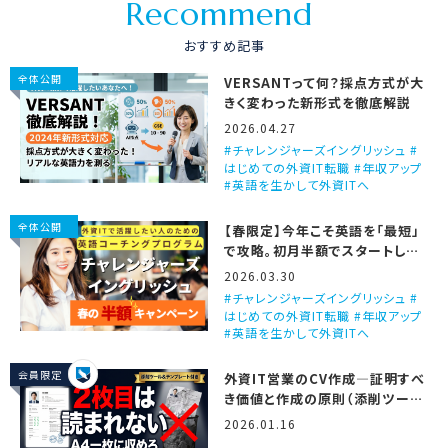
R
e
c
o
m
m
e
n
d
おすすめ記事
全体公開
VERSANTって何？採点方式が大
きく変わった新形式を徹底解説
2026.04.27
チャレンジャーズイングリッシュ #
はじめての外資IT転職 #年収アップ
#英語を生かして外資ITへ
全体公開
【春限定】今年こそ英語を「最短」
で攻略。初月半額でスタートしま
せんか？
2026.03.30
チャレンジャーズイングリッシュ #
はじめての外資IT転職 #年収アップ
#英語を生かして外資ITへ
会員限定
外資IT営業のCV作成―証明すべ
き価値と作成の原則（添削ツール
＆テンプレート付き）
2026.01.16