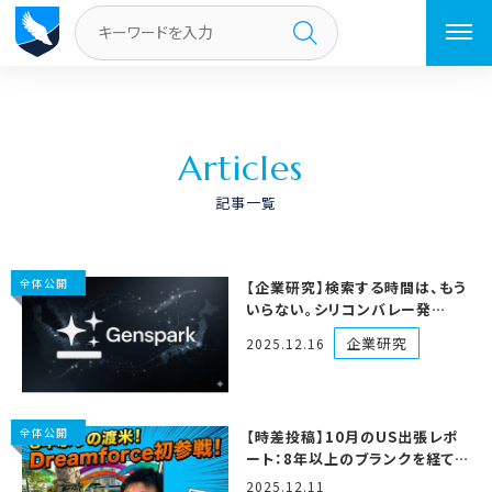
トップページ
／
ページ 5
A
r
t
i
c
l
e
s
記事一覧
全体公開
【企業研究】検索する時間は、もう
いらない。シリコンバレー発
「Genspark」が変える知的生産
企業研究
2025.12.16
の常識
全体公開
【時差投稿】10月のUS出張レポ
ート：8年以上のブランクを経て！
「Dreamforce」の熱狂を浴びて
2025.12.11