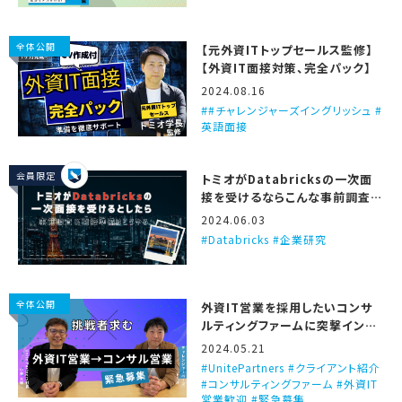
全体公開
【元外資ITトップセールス監修】
【外資IT面接対策、完全パック】
2024.08.16
#チャレンジャーズイングリッシュ #
英語面接
会員限定
トミオがDatabricksの一次面
接を受けるならこんな事前調査と
準備をする、という話
2024.06.03
Databricks #企業研究
全体公開
外資IT営業を採用したいコンサ
ルティングファームに突撃インタ
ビュー！（Unite Partners）
2024.05.21
UnitePartners #クライアント紹介
#コンサルティングファーム #外資IT
営業歓迎 #緊急募集