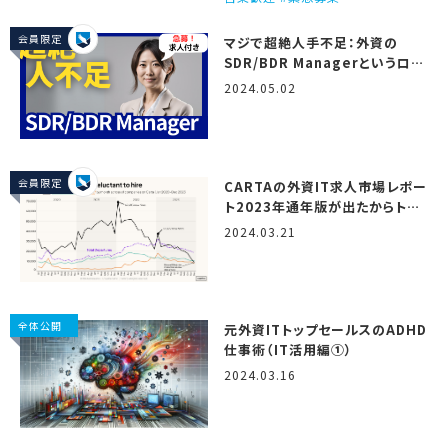
会員限定
マジで超絶人手不足：外資の
SDR/BDR Managerというロー
ル
2024.05.02
会員限定
CARTAの外資IT求人市場レポー
ト2023年通年版が出たからトミ
オが翻訳しつつ解説するで！
2024.03.21
（State of startup
compensation, H2 2023）
全体公開
元外資ITトップセールスのADHD
仕事術（IT活用編①）
2024.03.16