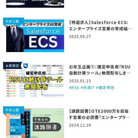
全体公開
【特選求人】Salesforce ECS:
エンタープライズ営業の育成組
織…！ (2025/6/27更新)
2025.06.27
会員限定
お年玉企画①：確定申告用『RSU
自動計算ツール』無償配布しま
す！
2025.01.15
RSU #外資IT #確定申告
全体公開
【課題図書】OTE2000万を目指
す営業の必読書『エンタープライ
ズセールス』
2024.12.29