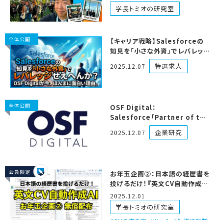
きたで！
学長トミオの研究室
全体公開
【キャリア戦略】Salesforceの
知見を「小さな外資」でレバレッジ
せえへんか？OSF Digitalが今、
特選求人
2025.12.07
ほんまに面白い理由。
全体公開
OSF Digital：
Salesforce「Partner of the
Year」受賞。本体から”困った時
企業研究
2025.12.07
のOSF”と頼られる実力解説
会員限定
お年玉企画②：日本語の経歴書を
投げるだけ！『英文CV自動作成
AI』無償配布します！
2025.12.01
学長トミオの研究室