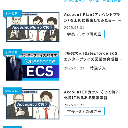
CVの書き方 #ツール #外資IT転職
全体公開
Account Plan（アカウントプラ
ン）を上司に提案してみたら… |
外資ITあるある英語学習
2025.08.31
学長トミオの研究室
全体公開
【特選求人】Salesforce ECS:
エンタープライズ営業の育成組
織…！ (2025/6/27更新)
特選求人
2025.06.27
全体公開
Account（アカウント）って何？ |
外資ITあるある英語学習
2025.05.25
学長トミオの研究室