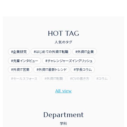
HOT TAG
人気のタグ
企業研究
はじめての外資IT転職
外資IT企業
先輩インタビュー
チャレンジャーズイングリッシュ
外資IT営業
外資IT最新トレンド
学長コラム
セールスフォース
外資IT転職
CVの書き方
コラム
先輩訪問
Department
学科