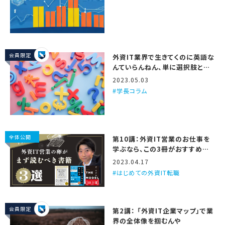
会員限定
外資IT業界で生きてくのに英語な
んていらんねん、単に選択肢と仕
事の面白さが減るだけや
2023.05.03
学長コラム
全体公開
第10講：外資IT営業のお仕事を
学ぶなら、この3冊がおすすめや
で
2023.04.17
はじめての外資IT転職
会員限定
第2講： 「外資IT企業マップ」で業
界の全体像を掴むんや