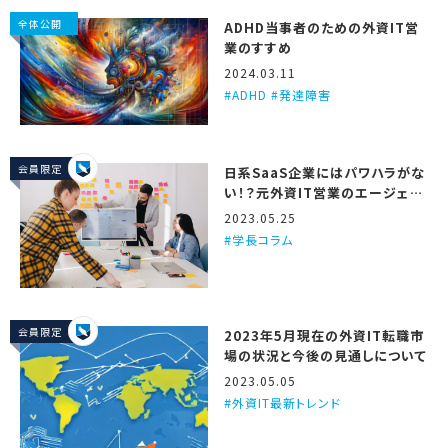
全体公開
ADHD当事者のための外資IT営
業のすすめ
2024.03.11
ADHD #発達障害
会員限定
日系SaaS企業にはパワハラがな
い！？元外資IT営業のエージェン
トが3つの理由を解説するで！
2023.05.25
学長コラム
会員限定
2023年5月現在の外資IT転職市
場の状況と今後の見通しについて
2023.05.05
外資IT最新トレンド