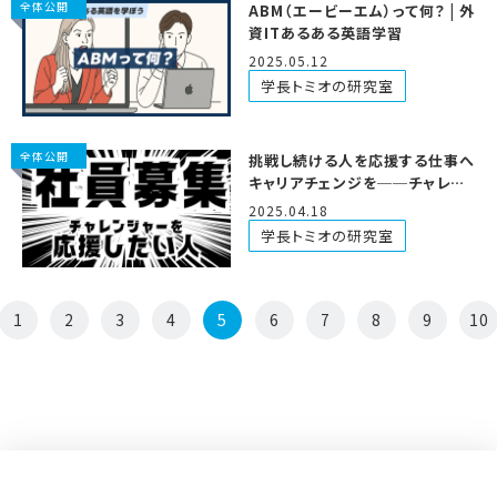
全体公開
ABM（エービーエム）って何？ | 外
資ITあるある英語学習
2025.05.12
学長トミオの研究室
全体公開
挑戦し続ける人を応援する仕事へ
キャリアチェンジを──チャレン
ジャーベースが正社員募集（異業
2025.04.18
種歓迎）
学長トミオの研究室
1
2
3
4
5
6
7
8
9
10