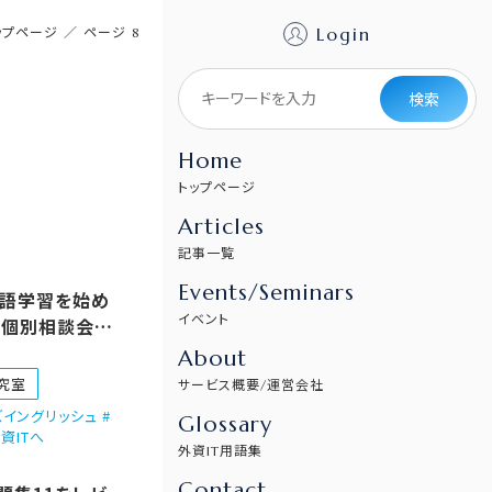
Login
ップページ
／
ページ 8
検索
Home
トップページ
Articles
記事一覧
Events/Seminars
英語学習を始め
イベント
〜個別相談会や
About
究室
サービス概要/運営会社
イングリッシュ #
Glossary
資ITへ
外資IT用語集
Contact