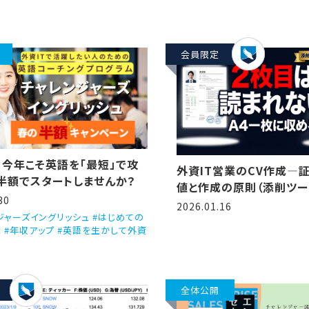
会員限定
】今年こそ英語を「最短」で攻
外資IT営業のCV作成―
半額でスタートしませんか？
値と作成の原則（添削ツー
30
レート付き）
2026.01.16
ジャーズイングリッシュ #はじめての
職 #年収アップ #英語を生かして外資
全体公開