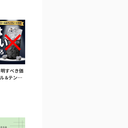
証明すべき価
ル＆テンプ