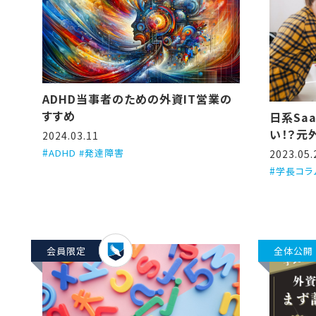
ADHD当事者のための外資IT営業の
すすめ
日系Sa
い！？元
2024.03.11
つの理由
ADHD #発達障害
2023.05.
学長コラ
会員限定
全体公開