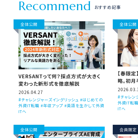
R
e
c
o
m
m
e
n
d
おすすめ記事
全体公開
全体公開
【春限定
VERSANTって何？採点方式が大きく
略。初月
変わった新形式を徹底解説
2026.03.
2026.04.27
チャレン
チャレンジャーズイングリッシュ #はじめての
外資IT転
外資IT転職 #年収アップ #英語を生かして外資
ITへ
ITへ
全体公開
会員限定