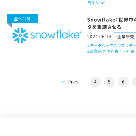
日系SaaS
全体公開
Snowflake：世界
タを集結させる
2024.06.14
企業研究
データウェアハウス #デ
#企業研究 #外資IT #外資
Prev
4
5
6