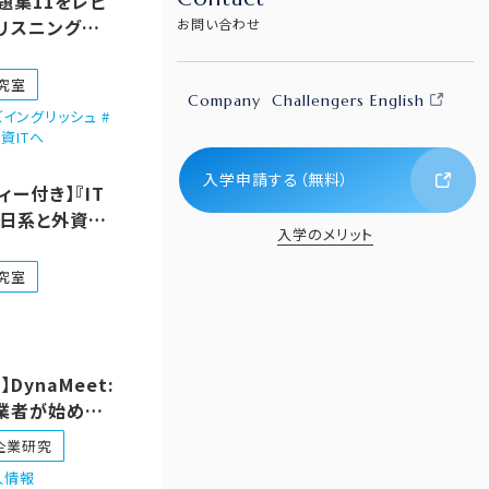
題集11をレビ
リスニング
お問い合わせ
究室
Company
Challengers English
イングリッシュ #
資ITへ
入学申請する（無料）
ィー付き】『IT
、日系と外資ど
入学のメリット
？』問題
究室
DynaMeet:
業者が始めた
企業研究
人情報