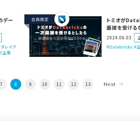
中のデー
会員限定
トミオがData
面接を受ける
調査と準備を
2024.06.03
ータレイク
Databricks
IT企業
7
8
9
10
11
12
13
Next