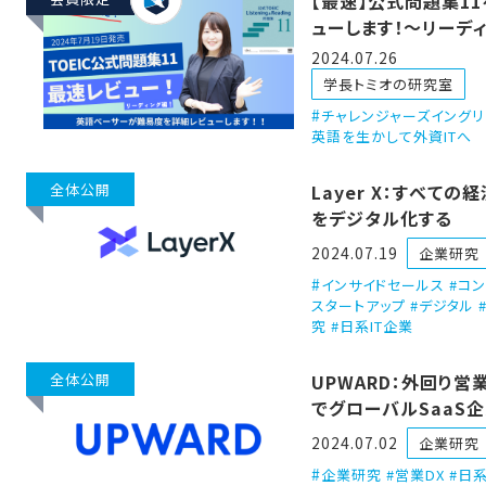
【最速】公式問題集1
ューします！〜リーデ
編〜
2024.07.26
学長トミオの研究室
チャレンジャーズイングリ
英語を生かして外資ITへ
全体公開
Layer X：すべての
をデジタル化する
2024.07.19
企業研究
インサイドセールス #コ
スタートアップ #デジタル 
究 #日系IT企業
全体公開
UPWARD：外回り営
でグローバルSaaS
指す！
2024.07.02
企業研究
企業研究 #営業DX #日系