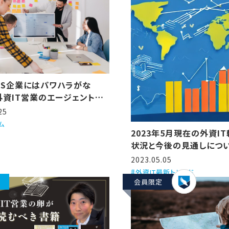
aS企業にはパワハラがな
外資IT営業のエージェントが3
を解説するで！
25
ム
2023年5月現在の外資I
状況と今後の見通しにつ
2023.05.05
外資IT最新トレンド
会員限定