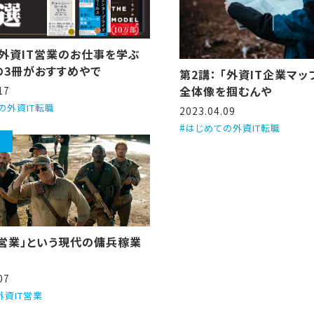
：外資IT営業のお仕事を学ぶ
の3冊がおすすめやで
第2講： 「外資IT企業マ
全体像を掴むんや
17
の外資IT転職
2023.04.09
はじめての外資IT転職
T営業」という現代の傭兵稼業
07
外資IT営業