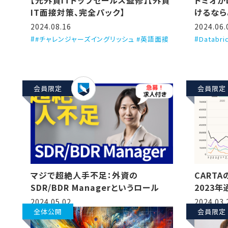
【元外資ITトップセールス監修】【外資
トミオが
IT面接対策、完全パック】
けるなら
る、とい
2024.08.16
2024.06.
#チャレンジャーズイングリッシュ #英語面接
Databr
会員限定
会員限定
CART
マジで超絶人手不足：外資の
2023
SDR/BDR Managerというロール
訳しつつ解
2024.03.
2024.05.02
startu
全体公開
会員限定
2023）