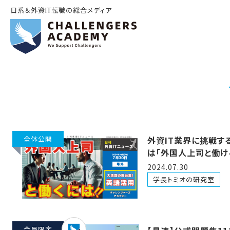
日系＆外資IT転職の総合メディア
全体公開
外資IT業界に挑戦す
は「外国人上司と働け
を目指してほしい
2024.07.30
学長トミオの研究室
会員限定