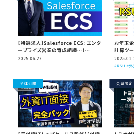
【特選求人】Salesforce ECS: エンタ
お年玉企
ープライズ営業の育成組織…！
計算ツー
(2025/6/27更新)
2025.06.27
2025.01.
RSU #
全体公開
会員限定