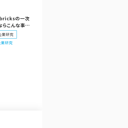
bricksの一次
ならこんな事前
する、という話
企業研究
 #企業研究