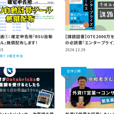
画①：確定申告用『RSU自動
【課題図書】OTE2000
ル』無償配布します！
の必読書『エンタープライ
15
2024.12.29
外資IT #確定申告
全体公開