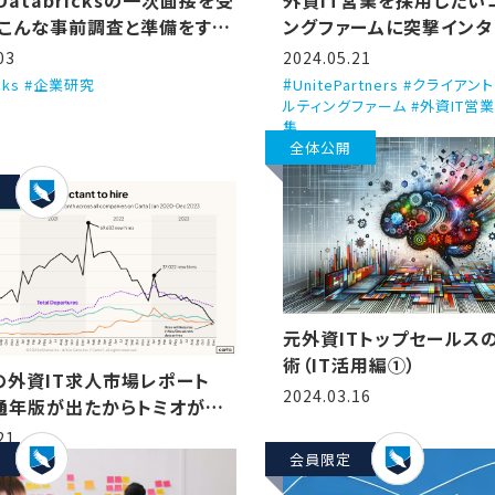
Databricksの一次面接を受
外資IT営業を採用したい
こんな事前調査と準備をす
ングファームに突撃インタ
う話
（Unite Partners）
03
2024.05.21
icks #企業研究
UnitePartners #クライア
ルティングファーム #外資IT営
集
全体公開
元外資ITトップセールスの
術（IT活用編①）
Aの外資IT求人市場レポート
2024.03.16
年通年版が出たからトミオが翻
説するで！（State of
21
p compensation, H2
会員限定