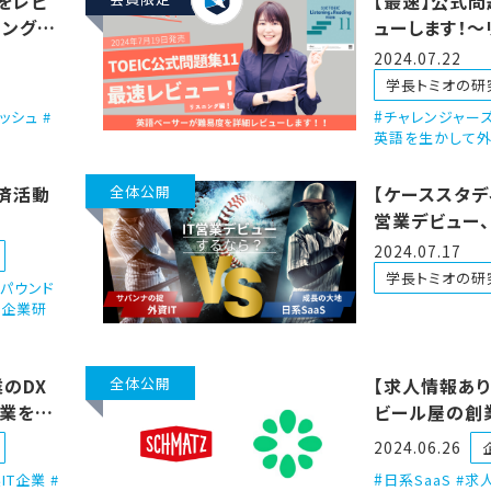
1をレビ
【最速】公式問
ィング
ューします！〜
編〜
2024.07.22
学長トミオの研
ッシュ #
チャレンジャーズ
英語を生かして外
経済活動
全体公開
【ケーススタデ
営業デビュー
っちがいいの！
2024.07.17
学長トミオの研
ンパウンド
#企業研
業のDX
全体公開
【求人情報あり】
企業を目
ビール屋の創
SaaS！？！？
2024.06.26
IT企業 #
日系SaaS #求