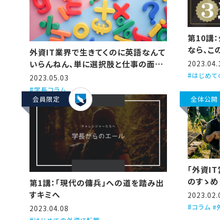
第10講
なら、こ
外資IT業界で生きてくのに英語なんて
いらんねん、単に選択肢と仕事の面白
2023.04.
さが減るだけや
はじめて
2023.05.03
学長コラム
会員限定
全体公開
「外資I
のすゝめ
第1講：「現代の傭兵」への道を踏み出
すキミへ
2023.02.
コラム #
2023.04.08