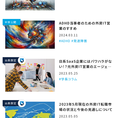
全体公開
ADHD当事者のための外資IT営
業のすすめ
2024.03.11
ADHD #発達障害
会員限定
日系SaaS企業にはパワハラがな
い！？元外資IT営業のエージェン
トが3つの理由を解説するで！
2023.05.25
学長コラム
会員限定
2023年5月現在の外資IT転職市
場の状況と今後の見通しについて
2023.05.05