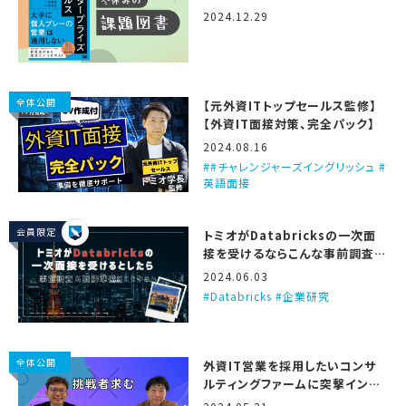
ズセールス』
2024.12.29
全体公開
【元外資ITトップセールス監修】
【外資IT面接対策、完全パック】
2024.08.16
#チャレンジャーズイングリッシュ #
英語面接
会員限定
トミオがDatabricksの一次面
接を受けるならこんな事前調査と
準備をする、という話
2024.06.03
Databricks #企業研究
全体公開
外資IT営業を採用したいコンサ
ルティングファームに突撃インタ
ビュー！（Unite Partners）