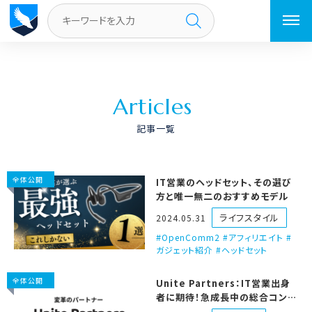
トップページ
／
ページ 9
A
r
t
i
c
l
e
s
記事一覧
全体公開
IT営業のヘッドセット、その選び
方と唯一無二のおすすめモデル
ライフスタイル
2024.05.31
OpenComm2 #アフィリエイト #
ガジェット紹介 #ヘッドセット
全体公開
Unite Partners：IT営業出身
者に期待！急成長中の総合コンサ
ルティングファーム