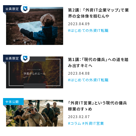
会員限定
第2講： 「外資IT企業マップ」で業
界の全体像を掴むんや
2023.04.09
はじめての外資IT転職
会員限定
第1講：「現代の傭兵」への道を踏
み出すキミへ
2023.04.08
はじめての外資IT転職
全体公開
「外資IT営業」という現代の傭兵
稼業のすゝめ
2023.02.07
コラム #外資IT営業