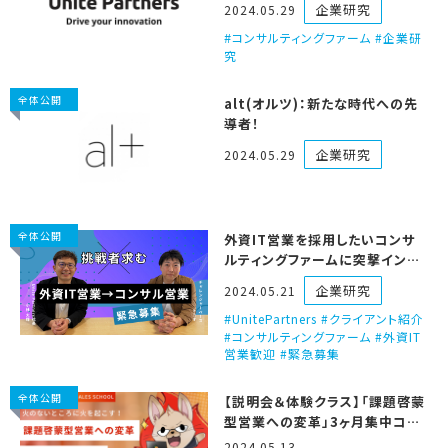
企業研究
2024.05.29
コンサルティングファーム #企業研
究
全体公開
alt(オルツ)：新たな時代への先
導者！
企業研究
2024.05.29
全体公開
外資IT営業を採用したいコンサ
ルティングファームに突撃インタ
ビュー！（Unite Partners）
企業研究
2024.05.21
UnitePartners #クライアント紹介
#コンサルティングファーム #外資IT
営業歓迎 #緊急募集
全体公開
【説明会＆体験クラス】「課題啓蒙
型営業への変革」3ヶ月集中コー
ス開講のお知らせ
2024.05.13