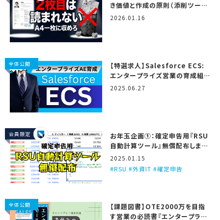
き価値と作成の原則（添削ツール
＆テンプレート付き）
2026.01.16
全体公開
【特選求人】Salesforce ECS:
エンタープライズ営業の育成組
織…！ (2025/6/27更新)
2025.06.27
会員限定
お年玉企画①：確定申告用『RSU
自動計算ツール』無償配布しま
す！
2025.01.15
RSU #外資IT #確定申告
全体公開
【課題図書】OTE2000万を目指
す営業の必読書『エンタープライ