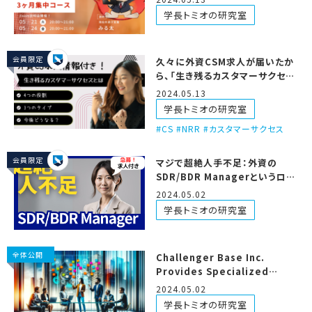
学長トミオの研究室
会員限定
久々に外資CSM求人が届いたか
ら、「生き残るカスタマーサクセ
ス」の解説記事を書いたで！
2024.05.13
学長トミオの研究室
CS #NRR #カスタマーサクセス
会員限定
マジで超絶人手不足：外資の
SDR/BDR Managerというロー
ル
2024.05.02
学長トミオの研究室
全体公開
Challenger Base Inc.
Provides Specialized
English-Japanese
2024.05.02
Interpretation Services
学長トミオの研究室