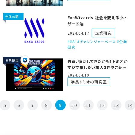
for Enterprise Software
Companies
全体公開
ExaWizards:社会を変えるウィ
ザード達
企業研究
2024.04.17
#AI #チャレンジャーベース #企業
研究
会員限定
外資、復活してきたかも！トミオが
マジで推したい求人3件をご紹
介！！
2024.04.10
学長トミオの研究室
5
6
7
8
9
10
11
12
13
14