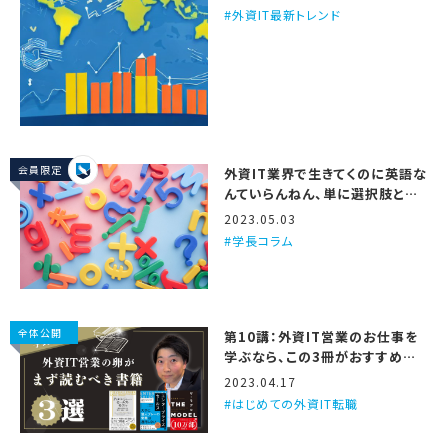
外資IT最新トレンド
会員限定
外資IT業界で生きてくのに英語な
んていらんねん、単に選択肢と仕
事の面白さが減るだけや
2023.05.03
学長コラム
全体公開
第10講：外資IT営業のお仕事を
学ぶなら、この3冊がおすすめや
で
2023.04.17
はじめての外資IT転職