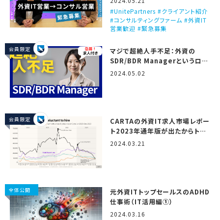
2024.05.21
UnitePartners #クライアント紹介
#コンサルティングファーム #外資IT
営業歓迎 #緊急募集
会員限定
マジで超絶人手不足：外資の
SDR/BDR Managerというロー
ル
2024.05.02
会員限定
CARTAの外資IT求人市場レポー
ト2023年通年版が出たからトミ
オが翻訳しつつ解説するで！
2024.03.21
（State of startup
compensation, H2 2023）
全体公開
元外資ITトップセールスのADHD
仕事術（IT活用編①）
2024.03.16