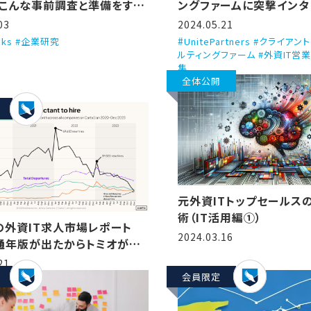
こんな事前調査と準備をす
ングファームに突撃インタ
う話
（Unite Partners）
03
2024.05.21
icks #企業研究
UnitePartners #クライア
ルティングファーム #外資IT営
集
全体公開
元外資ITトップセールスの
術（IT活用編①）
Aの外資IT求人市場レポート
2024.03.16
年通年版が出たからトミオが翻
説するで！（State of
21
p compensation, H2
会員限定