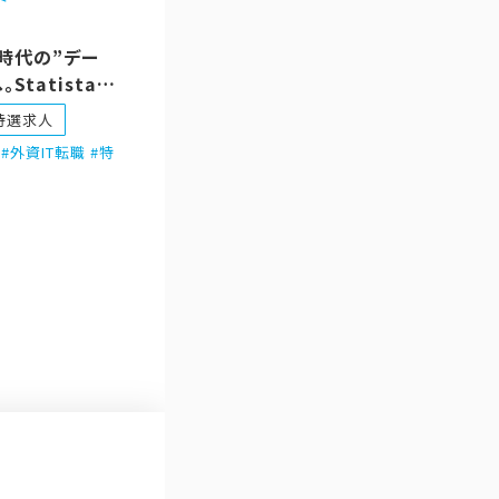
I時代の”デー
Statistaが
ー向けBDRを
特選求人
ta #外資IT転職 #特