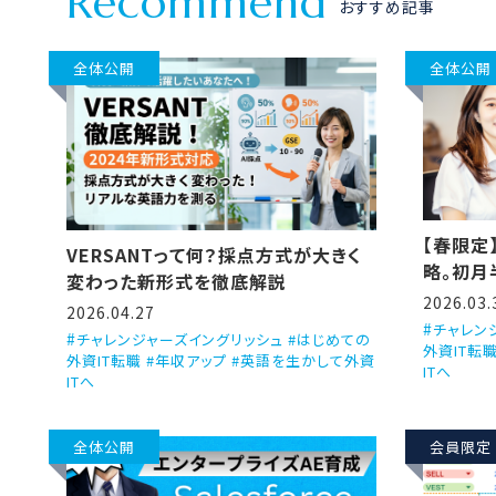
R
e
c
o
m
m
e
n
d
おすすめ記事
全体公開
全体公開
【春限定
VERSANTって何？採点方式が大きく
略。初月
変わった新形式を徹底解説
2026.03.
2026.04.27
チャレン
チャレンジャーズイングリッシュ #はじめての
外資IT転
外資IT転職 #年収アップ #英語を生かして外資
ITへ
ITへ
全体公開
会員限定