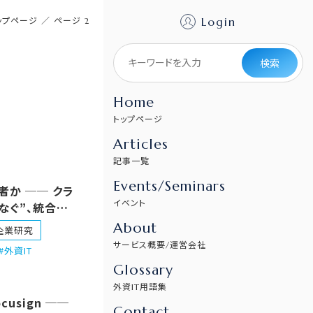
Login
ップページ
／
ページ 2
検索
Home
トップページ
Articles
記事一覧
Events/Seminars
者か ── クラ
イベント
つなぐ”、統合
パイオニア
About
企業研究
サービス概要/運営会社
 #外資IT
Glossary
外資IT用語集
cusign ──
Contact