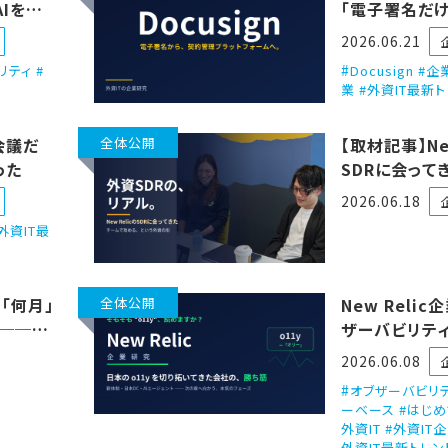
AIを見
「電子署名だけ
ティの
終わらないつ
2026.06.21
リティ #
Docusign #
業 #外資IT最新
会議だ
全体公開
【取材記事】New
った
SDRに会って
ムで攻める、
2026.06.18
外資IT最
「何月」
全体公開
New Reli
？──採
ザーバビリテ
黒田さ
る会社を、外資
2026.06.08
で解剖する
オブザーバビリテ
ーベース #はじめ
外資IT #外資IT企
外資IT最新トレン