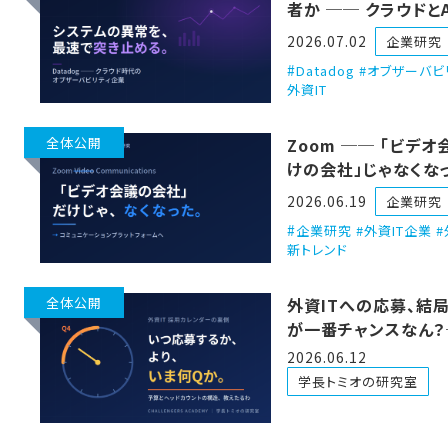
者か ── クラウドと
張る、オブザーバビリ
2026.07.02
企業研究
会社
Datadog #オブザーバビ
外資IT
全体公開
Zoom ── 「ビデオ
けの会社」じゃなくな
2026.06.19
企業研究
企業研究 #外資IT企業 #
新トレンド
全体公開
外資ITへの応募、結局
が一番チャンスなん
用カレンダーの裏側、
2026.06.12
んと解説したるわ
学長トミオの研究室