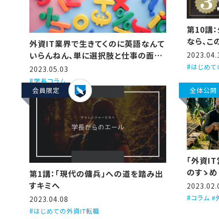
第10講
なら、こ
外資IT業界で生きてくのに英語なんて
いらんねん、単に選択肢と仕事の面白
2023.04.
さが減るだけや
はじめて
2023.05.03
学長コラム
会員限定
全体公開
「外資I
のすゝめ
第1講：「現代の傭兵」への道を踏み出
すキミへ
2023.02.
コラム #
2023.04.08
はじめての外資IT転職