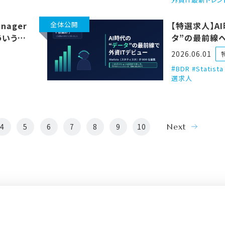
anager
全体公開
【特選求人】A
ういう準
タ”の最前線へ。
？」「な
外資ITデビュ
2026.06.01
ステッ
募集しとるで
BDR #Statis
選求人
4
5
6
7
8
9
10
Next