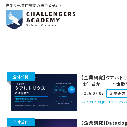
日系＆外資IT転職の総合メディア
全体公開
【企業研究】クアルト
は何者か ── “体験
字に変える会社で、営
2026.07.07
企業研究
が身につくのか
CX #EX #Qualtrics #外
全体公開
【企業研究】Datado