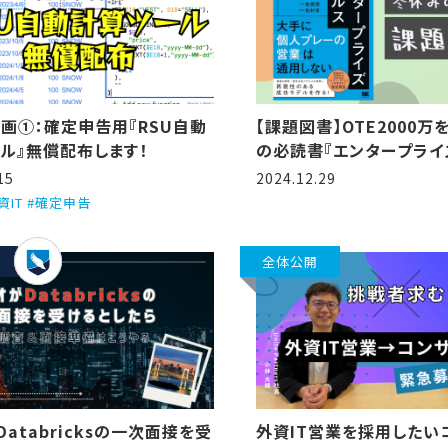
画①：確定申告用『RSU自動
【課題図書】OTE2000
ル』無償配布します！
の必読書『エンタープライ
15
2024.12.29
外資IT #確定申告
全体公開
Databricksの一次面接を受
外資IT営業を採用したい