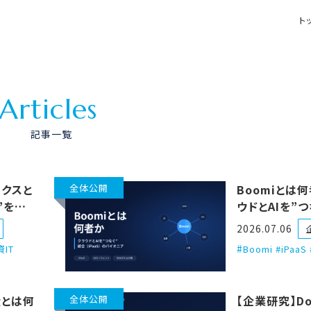
ト
A
r
t
i
c
l
e
s
記事一覧
リクスと
全体公開
Boomiとは何
”を数
ウドとAIを”
業は何
（iPaaS）の
2026.07.06
資IT
Boomi #iPaaS
gとは何
全体公開
【企業研究】Do