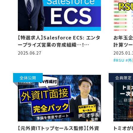
【特選求人】Salesforce ECS: エンタ
お年玉企
ープライズ営業の育成組織…！
計算ツー
(2025/6/27更新)
2025.06.27
2025.01.
RSU #
全体公開
会員限定
【元外資ITトップセールス監修】【外資
トミオが