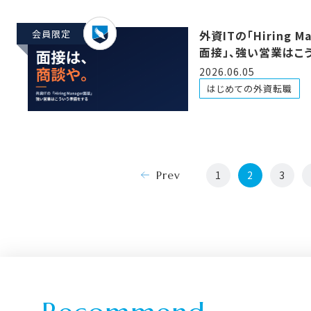
会員限定
外資ITの「Hiring M
面接」、強い営業はこ
備をする 〜「売れんの
2026.06.05
んで？」に答え切る3
はじめての外資転職
プ〜
Prev
1
2
3