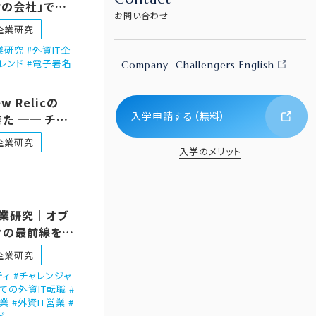
の会社」では、
お問い合わせ
もりらしい。
企業研究
企業研究 #外資IT企
トレンド #電子署名
Company
Challengers English
 Relicの
入学申請する（無料）
きた ── チー
という外資の形
企業研究
入学のメリット
c企業研究｜オブ
ィの最前線を走
IT営業の視点
企業研究
ィ #チャレンジャ
ての外資IT転職 #
業 #外資IT営業 #
ド