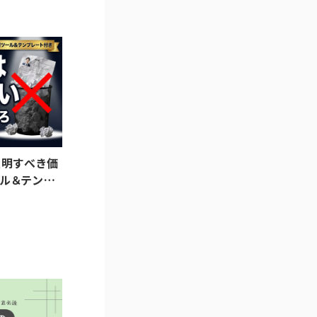
証明すべき価
ル＆テンプ