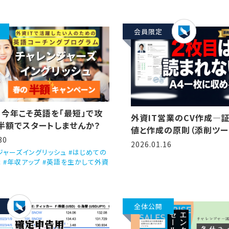
会員限定
】今年こそ英語を「最短」で攻
外資IT営業のCV作成―
半額でスタートしませんか？
値と作成の原則（添削ツー
30
レート付き）
2026.01.16
ジャーズイングリッシュ #はじめての
職 #年収アップ #英語を生かして外資
全体公開