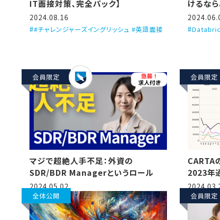
IT面接対策、完全パック】
けるなら
る、とい
2024.08.16
2024.06.
#チャレンジャーズイングリッシュ #英語面接
Databr
会員限定
会員限定
CART
マジで超絶人手不足：外資の
2023
SDR/BDR Managerというロール
訳しつつ解
2024.03.
2024.05.02
startu
全体公開
会員限定
2023）