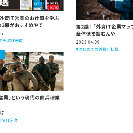
：外資IT営業のお仕事を学ぶ
の3冊がおすすめやで
第2講： 「外資IT企業マ
全体像を掴むんや
17
の外資IT転職
2023.04.09
はじめての外資IT転職
T営業」という現代の傭兵稼業
07
外資IT営業