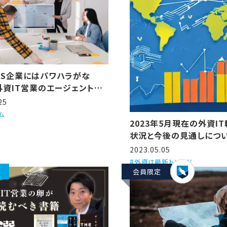
aS企業にはパワハラがな
外資IT営業のエージェントが3
を解説するで！
25
ム
2023年5月現在の外資I
状況と今後の見通しにつ
2023.05.05
外資IT最新トレンド
会員限定