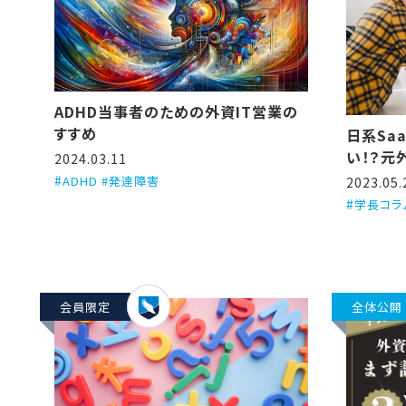
ADHD当事者のための外資IT営業の
すすめ
日系Sa
い！？元
2024.03.11
つの理由
ADHD #発達障害
2023.05.
学長コラ
会員限定
全体公開