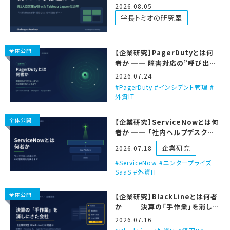
べる会を聞いてきた
2026.08.05
学長トミオの研究室
全体公開
【企業研究】PagerDutyとは何
者か ── 障害対応の”呼び出し
係”が、AIに指揮を執らせるまで
2026.07.24
PagerDuty #インシデント管理 #
外資IT
全体公開
【企業研究】ServiceNowとは何
者か ── 「社内ヘルプデスクの
会社」が、AIの管制塔を名乗るま
企業研究
2026.07.18
で
ServiceNow #エンタープライズ
SaaS #外資IT
全体公開
【企業研究】BlackLineとは何者
か ── 決算の「手作業」を消しに
きた、経理DXの会社
2026.07.16