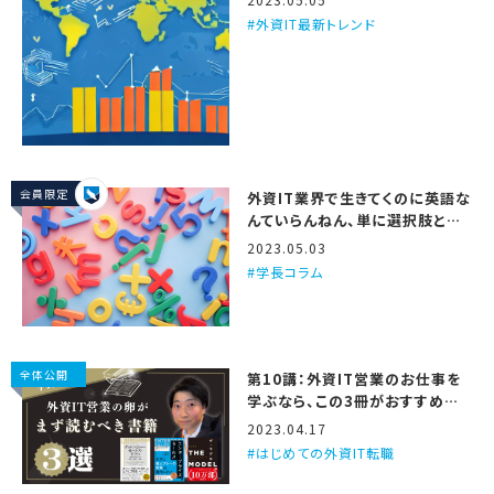
外資IT最新トレンド
会員限定
外資IT業界で生きてくのに英語な
んていらんねん、単に選択肢と仕
事の面白さが減るだけや
2023.05.03
学長コラム
全体公開
第10講：外資IT営業のお仕事を
学ぶなら、この3冊がおすすめや
で
2023.04.17
はじめての外資IT転職