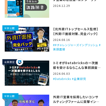
ズセールス』
2024.12.29
全体公開
【元外資ITトップセールス監修】
【外資IT面接対策、完全パック】
2024.08.16
#チャレンジャーズイングリッシュ #
英語面接
会員限定
トミオがDatabricksの一次面
接を受けるならこんな事前調査と
準備をする、という話
2024.06.03
Databricks #企業研究
全体公開
外資IT営業を採用したいコンサ
ルティングファームに突撃インタ