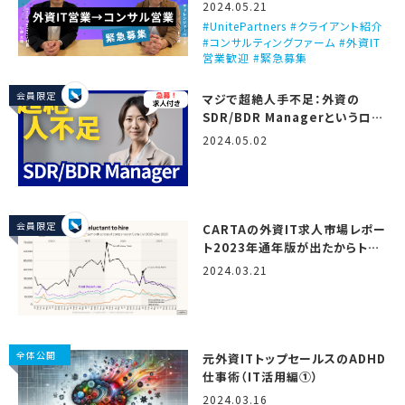
ビュー！（Unite Partners）
2024.05.21
UnitePartners #クライアント紹介
#コンサルティングファーム #外資IT
営業歓迎 #緊急募集
会員限定
マジで超絶人手不足：外資の
SDR/BDR Managerというロー
ル
2024.05.02
会員限定
CARTAの外資IT求人市場レポー
ト2023年通年版が出たからトミ
オが翻訳しつつ解説するで！
2024.03.21
（State of startup
compensation, H2 2023）
全体公開
元外資ITトップセールスのADHD
仕事術（IT活用編①）
2024.03.16