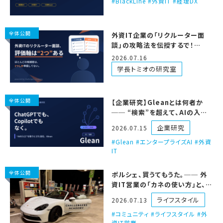
BlackLine #外資IT #経理DX
全体公開
外資IT企業の「リクルーター面
談」の攻略法を伝授するで！
【2026年改訂版】
2026.07.16
学長トミオの研究室
全体公開
【企業研究】Gleanとは何者か
── “検索”を超えて、AIの入口
を取りにきた会社
企業研究
2026.07.15
Glean #エンタープライズAI #外資
IT
全体公開
ポルシェ、買うてもうた。── 外
資IT営業の「カネの使い方」と、
ECS号ツアーの話
ライフスタイル
2026.07.13
コミュニティ #ライフスタイル #外
資IT営業