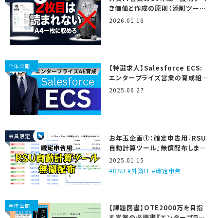
き価値と作成の原則（添削ツール
＆テンプレート付き）
2026.01.16
全体公開
【特選求人】Salesforce ECS:
エンタープライズ営業の育成組
織…！ (2025/6/27更新)
2025.06.27
会員限定
お年玉企画①：確定申告用『RSU
自動計算ツール』無償配布しま
す！
2025.01.15
RSU #外資IT #確定申告
全体公開
【課題図書】OTE2000万を目指
す営業の必読書『エンタープライ