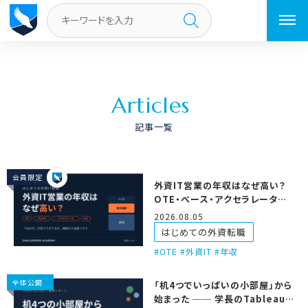
トップページ
A
r
t
i
c
l
e
s
記事一覧
会員限定
外資IT営業の年収はなぜ高い？
OTE・ベース・アクセラレータの
仕組みを徹底解説
2026.08.05
はじめての外資転職
OTE #外資IT #年収
全体公開
「机4つでいっぱいの小部屋」から
始まった ── 学長のTableauだ