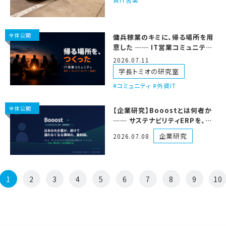
全体公開
傭兵稼業のキミに、帰る場所を用
意した ── IT営業コミュニティ、
仲間を募集するで
2026.07.11
学長トミオの研究室
コミュニティ #外資IT
全体公開
【企業研究】Booostとは何者か
── サステナビリティERPを、日
本の超大企業に売る日系スター
企業研究
2026.07.08
トアップ
1
2
3
4
5
6
7
8
9
10