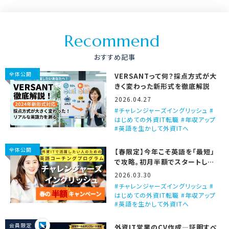
R
e
c
o
m
m
e
n
d
おすすめ記事
全体公開
VERSANTって何？採点方式が大
きく変わった新形式を徹底解説
2026.04.27
チャレンジャーズイングリッシュ #
はじめての外資IT転職 #年収アップ
#英語を生かして外資ITへ
全体公開
【春限定】今年こそ英語を「最短」
で攻略。初月半額でスタートしま
せんか？
2026.03.30
チャレンジャーズイングリッシュ #
はじめての外資IT転職 #年収アップ
#英語を生かして外資ITへ
会員限定
外資IT営業のCV作成―証明すべ