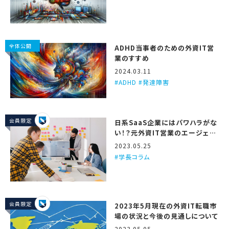
全体公開
ADHD当事者のための外資IT営
業のすすめ
2024.03.11
ADHD #発達障害
会員限定
日系SaaS企業にはパワハラがな
い！？元外資IT営業のエージェン
トが3つの理由を解説するで！
2023.05.25
学長コラム
会員限定
2023年5月現在の外資IT転職市
場の状況と今後の見通しについて
2023.05.05