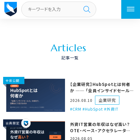
トップページ
A
r
t
i
c
l
e
s
記事一覧
全体公開
【企業研究】HubSpotとは何者
か ── 「全員インサイドセール
ス」の会社で、営業はどう生きるの
企業研究
2026.08.10
か
CRM #HubSpot #外資IT
会員限定
外資IT営業の年収はなぜ高い？
OTE・ベース・アクセラレータの
仕組みを徹底解説
2026.08.05