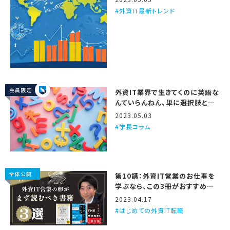
外資IT最新トレンド
会員限定
外資IT業界で生きてくのに英語な
んていらんねん、単に選択肢と仕
事の面白さが減るだけや
2023.05.03
学長コラム
全体公開
第10講：外資IT営業のお仕事を
学ぶなら、この3冊がおすすめや
で
2023.04.17
はじめての外資IT転職