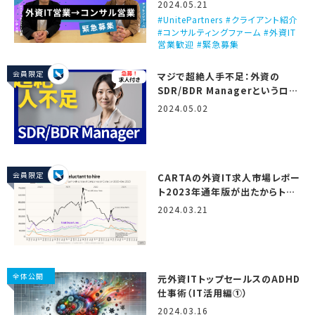
ビュー！（Unite Partners）
2024.05.21
UnitePartners #クライアント紹介
#コンサルティングファーム #外資IT
営業歓迎 #緊急募集
会員限定
マジで超絶人手不足：外資の
SDR/BDR Managerというロー
ル
2024.05.02
会員限定
CARTAの外資IT求人市場レポー
ト2023年通年版が出たからトミ
オが翻訳しつつ解説するで！
2024.03.21
（State of startup
compensation, H2 2023）
全体公開
元外資ITトップセールスのADHD
仕事術（IT活用編①）
2024.03.16