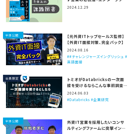
ズセールス』
2024.12.29
全体公開
【元外資ITトップセールス監修】
【外資IT面接対策、完全パック】
2024.08.16
#チャレンジャーズイングリッシュ #
英語面接
会員限定
トミオがDatabricksの一次面
接を受けるならこんな事前調査と
準備をする、という話
2024.06.03
Databricks #企業研究
全体公開
外資IT営業を採用したいコンサ
ルティングファームに突撃インタ