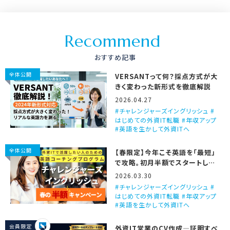
R
e
c
o
m
m
e
n
d
おすすめ記事
全体公開
VERSANTって何？採点方式が大
きく変わった新形式を徹底解説
2026.04.27
チャレンジャーズイングリッシュ #
はじめての外資IT転職 #年収アップ
#英語を生かして外資ITへ
全体公開
【春限定】今年こそ英語を「最短」
で攻略。初月半額でスタートしま
せんか？
2026.03.30
チャレンジャーズイングリッシュ #
はじめての外資IT転職 #年収アップ
#英語を生かして外資ITへ
会員限定
外資IT営業のCV作成―証明すべ