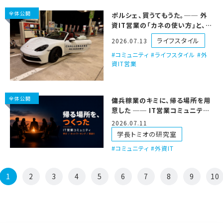
全体公開
ポルシェ、買うてもうた。── 外
資IT営業の「カネの使い方」と、
ECS号ツアーの話
ライフスタイル
2026.07.13
コミュニティ #ライフスタイル #外
資IT営業
全体公開
傭兵稼業のキミに、帰る場所を用
意した ── IT営業コミュニティ、
仲間を募集するで
2026.07.11
学長トミオの研究室
コミュニティ #外資IT
1
2
3
4
5
6
7
8
9
10