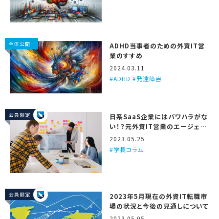
全体公開
ADHD当事者のための外資IT営
業のすすめ
2024.03.11
ADHD #発達障害
会員限定
日系SaaS企業にはパワハラがな
い！？元外資IT営業のエージェン
トが3つの理由を解説するで！
2023.05.25
学長コラム
会員限定
2023年5月現在の外資IT転職市
場の状況と今後の見通しについて
2023.05.05