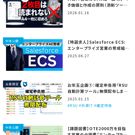
き価値と作成の原則（添削ツール
＆テンプレート付き）
2026.01.16
全体公開
【特選求人】Salesforce ECS:
エンタープライズ営業の育成組
織…！ (2025/6/27更新)
2025.06.27
会員限定
お年玉企画①：確定申告用『RSU
自動計算ツール』無償配布しま
す！
2025.01.15
RSU #外資IT #確定申告
全体公開
【課題図書】OTE2000万を目指
す営業の必読書『エンタープライ