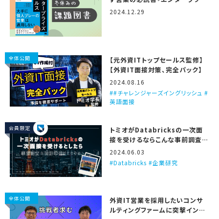
ズセールス』
2024.12.29
全体公開
【元外資ITトップセールス監修】
【外資IT面接対策、完全パック】
2024.08.16
#チャレンジャーズイングリッシュ #
英語面接
会員限定
トミオがDatabricksの一次面
接を受けるならこんな事前調査と
準備をする、という話
2024.06.03
Databricks #企業研究
全体公開
外資IT営業を採用したいコンサ
ルティングファームに突撃インタ