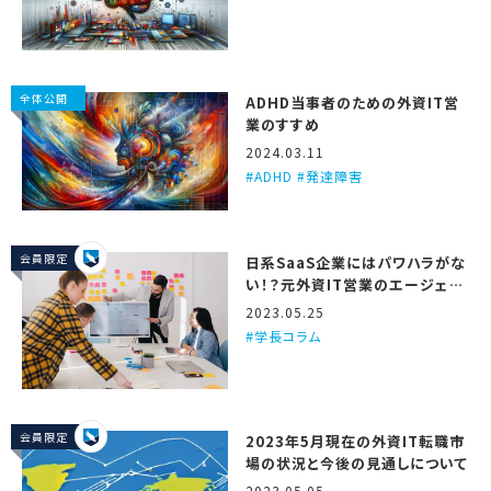
全体公開
ADHD当事者のための外資IT営
業のすすめ
2024.03.11
ADHD #発達障害
会員限定
日系SaaS企業にはパワハラがな
い！？元外資IT営業のエージェン
トが3つの理由を解説するで！
2023.05.25
学長コラム
会員限定
2023年5月現在の外資IT転職市
場の状況と今後の見通しについて
2023.05.05