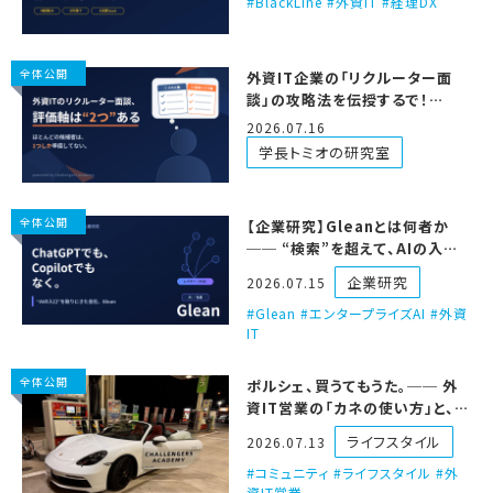
BlackLine #外資IT #経理DX
全体公開
外資IT企業の「リクルーター面
談」の攻略法を伝授するで！
【2026年改訂版】
2026.07.16
学長トミオの研究室
全体公開
【企業研究】Gleanとは何者か
── “検索”を超えて、AIの入口
を取りにきた会社
企業研究
2026.07.15
Glean #エンタープライズAI #外資
IT
全体公開
ポルシェ、買うてもうた。── 外
資IT営業の「カネの使い方」と、
ECS号ツアーの話
ライフスタイル
2026.07.13
コミュニティ #ライフスタイル #外
資IT営業