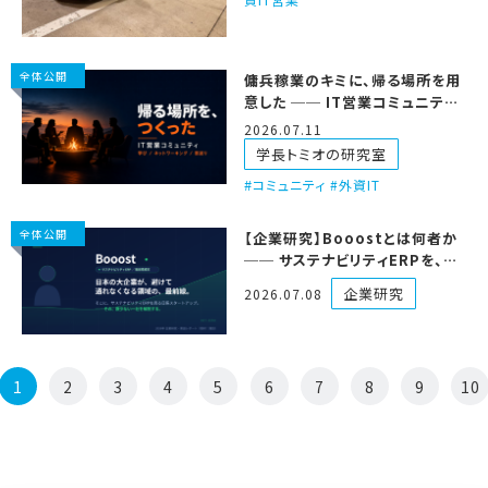
全体公開
傭兵稼業のキミに、帰る場所を用
意した ── IT営業コミュニティ、
仲間を募集するで
2026.07.11
学長トミオの研究室
コミュニティ #外資IT
全体公開
【企業研究】Booostとは何者か
── サステナビリティERPを、日
本の超大企業に売る日系スター
企業研究
2026.07.08
トアップ
1
2
3
4
5
6
7
8
9
10