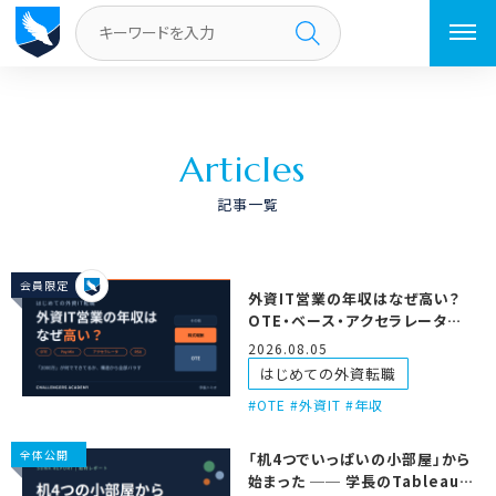
トップページ
A
r
t
i
c
l
e
s
記事一覧
会員限定
外資IT営業の年収はなぜ高い？
OTE・ベース・アクセラレータの
仕組みを徹底解説
2026.08.05
はじめての外資転職
OTE #外資IT #年収
全体公開
「机4つでいっぱいの小部屋」から
始まった ── 学長のTableauだ