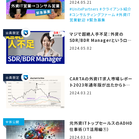
ビュー！（Unite Partners）
2024.05.21
UnitePartners #クライアント紹介
#コンサルティングファーム #外資IT
営業歓迎 #緊急募集
会員限定
マジで超絶人手不足：外資の
SDR/BDR Managerというロー
ル
2024.05.02
会員限定
CARTAの外資IT求人市場レポー
ト2023年通年版が出たからトミ
オが翻訳しつつ解説するで！
2024.03.21
（State of startup
compensation, H2 2023）
全体公開
元外資ITトップセールスのADHD
仕事術（IT活用編①）
2024.03.16