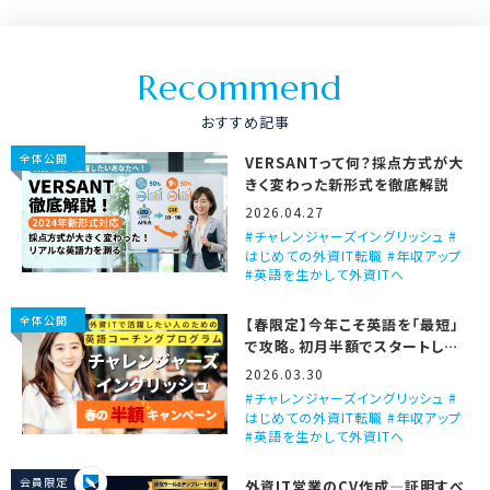
R
e
c
o
m
m
e
n
d
おすすめ記事
全体公開
VERSANTって何？採点方式が大
きく変わった新形式を徹底解説
2026.04.27
チャレンジャーズイングリッシュ #
はじめての外資IT転職 #年収アップ
#英語を生かして外資ITへ
全体公開
【春限定】今年こそ英語を「最短」
で攻略。初月半額でスタートしま
せんか？
2026.03.30
チャレンジャーズイングリッシュ #
はじめての外資IT転職 #年収アップ
#英語を生かして外資ITへ
会員限定
外資IT営業のCV作成―証明すべ