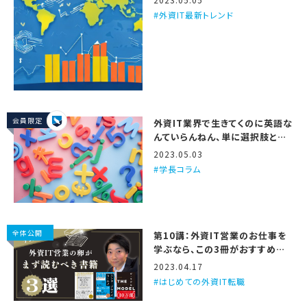
外資IT最新トレンド
会員限定
外資IT業界で生きてくのに英語な
んていらんねん、単に選択肢と仕
事の面白さが減るだけや
2023.05.03
学長コラム
全体公開
第10講：外資IT営業のお仕事を
学ぶなら、この3冊がおすすめや
で
2023.04.17
はじめての外資IT転職