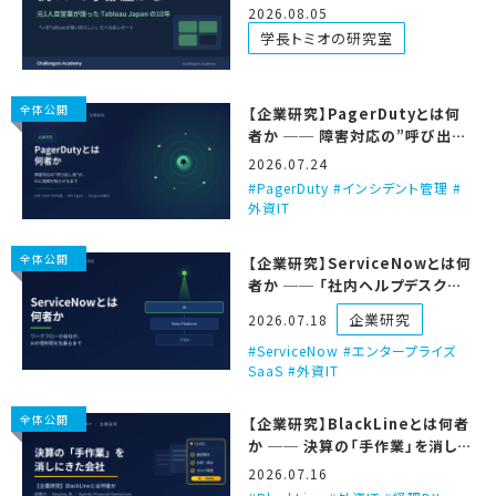
べる会を聞いてきた
2026.08.05
学長トミオの研究室
全体公開
【企業研究】PagerDutyとは何
者か ── 障害対応の”呼び出し
係”が、AIに指揮を執らせるまで
2026.07.24
PagerDuty #インシデント管理 #
外資IT
全体公開
【企業研究】ServiceNowとは何
者か ── 「社内ヘルプデスクの
会社」が、AIの管制塔を名乗るま
企業研究
2026.07.18
で
ServiceNow #エンタープライズ
SaaS #外資IT
全体公開
【企業研究】BlackLineとは何者
か ── 決算の「手作業」を消しに
きた、経理DXの会社
2026.07.16