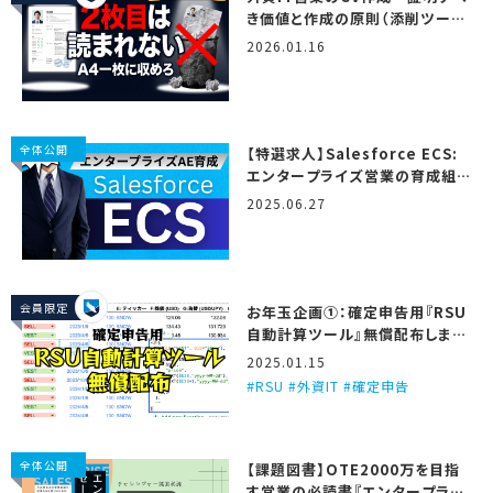
き価値と作成の原則（添削ツール
＆テンプレート付き）
2026.01.16
全体公開
【特選求人】Salesforce ECS:
エンタープライズ営業の育成組
織…！ (2025/6/27更新)
2025.06.27
会員限定
お年玉企画①：確定申告用『RSU
自動計算ツール』無償配布しま
す！
2025.01.15
RSU #外資IT #確定申告
全体公開
【課題図書】OTE2000万を目指
す営業の必読書『エンタープライ