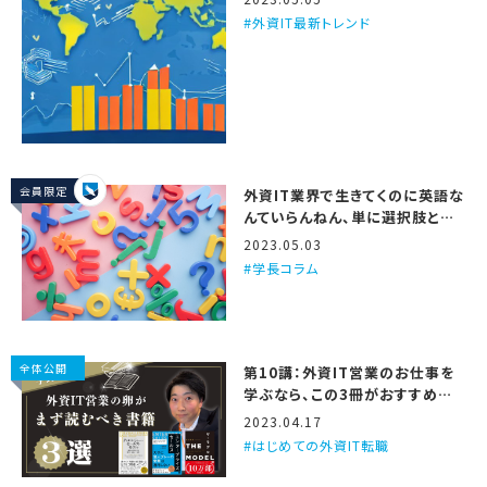
外資IT最新トレンド
会員限定
外資IT業界で生きてくのに英語な
んていらんねん、単に選択肢と仕
事の面白さが減るだけや
2023.05.03
学長コラム
全体公開
第10講：外資IT営業のお仕事を
学ぶなら、この3冊がおすすめや
で
2023.04.17
はじめての外資IT転職