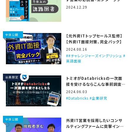
ズセールス』
2024.12.29
全体公開
【元外資ITトップセールス監修】
【外資IT面接対策、完全パック】
2024.08.16
#チャレンジャーズイングリッシュ #
英語面接
会員限定
トミオがDatabricksの一次面
接を受けるならこんな事前調査と
準備をする、という話
2024.06.03
Databricks #企業研究
全体公開
外資IT営業を採用したいコンサ
ルティングファームに突撃インタ