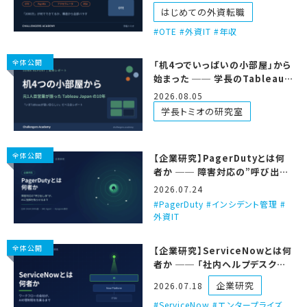
はじめての外資転職
OTE #外資IT #年収
全体公開
「机4つでいっぱいの小部屋」から
始まった ── 学長のTableauだ
べる会を聞いてきた
2026.08.05
学長トミオの研究室
全体公開
【企業研究】PagerDutyとは何
者か ── 障害対応の”呼び出し
係”が、AIに指揮を執らせるまで
2026.07.24
PagerDuty #インシデント管理 #
外資IT
全体公開
【企業研究】ServiceNowとは何
者か ── 「社内ヘルプデスクの
会社」が、AIの管制塔を名乗るま
企業研究
2026.07.18
で
ServiceNow #エンタープライズ