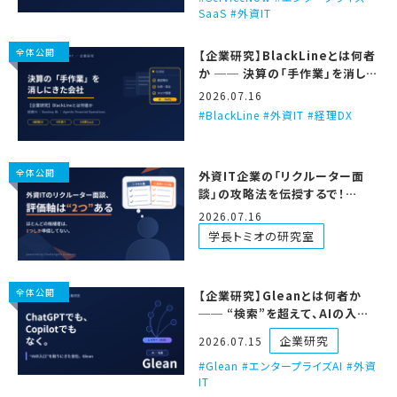
SaaS #外資IT
全体公開
【企業研究】BlackLineとは何者
か ── 決算の「手作業」を消しに
きた、経理DXの会社
2026.07.16
BlackLine #外資IT #経理DX
全体公開
外資IT企業の「リクルーター面
談」の攻略法を伝授するで！
【2026年改訂版】
2026.07.16
学長トミオの研究室
全体公開
【企業研究】Gleanとは何者か
── “検索”を超えて、AIの入口
を取りにきた会社
企業研究
2026.07.15
Glean #エンタープライズAI #外資
IT