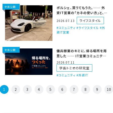
全体公開
ポルシェ、買うてもうた。── 外
資IT営業の「カネの使い方」と、
ECS号ツアーの話
ライフスタイル
2026.07.13
コミュニティ #ライフスタイル #外
資IT営業
全体公開
傭兵稼業のキミに、帰る場所を用
意した ── IT営業コミュニティ、
仲間を募集するで
2026.07.11
学長トミオの研究室
コミュニティ #外資IT
1
2
3
4
5
6
7
8
9
10