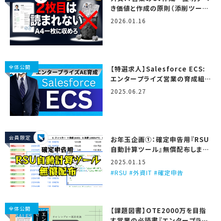
き価値と作成の原則（添削ツール
＆テンプレート付き）
2026.01.16
全体公開
【特選求人】Salesforce ECS:
エンタープライズ営業の育成組
織…！ (2025/6/27更新)
2025.06.27
会員限定
お年玉企画①：確定申告用『RSU
自動計算ツール』無償配布しま
す！
2025.01.15
RSU #外資IT #確定申告
全体公開
【課題図書】OTE2000万を目指
す営業の必読書『エンタープライ