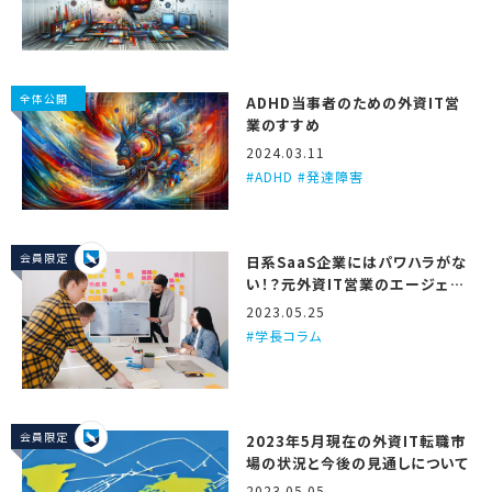
全体公開
ADHD当事者のための外資IT営
業のすすめ
2024.03.11
ADHD #発達障害
会員限定
日系SaaS企業にはパワハラがな
い！？元外資IT営業のエージェン
トが3つの理由を解説するで！
2023.05.25
学長コラム
会員限定
2023年5月現在の外資IT転職市
場の状況と今後の見通しについて
2023.05.05