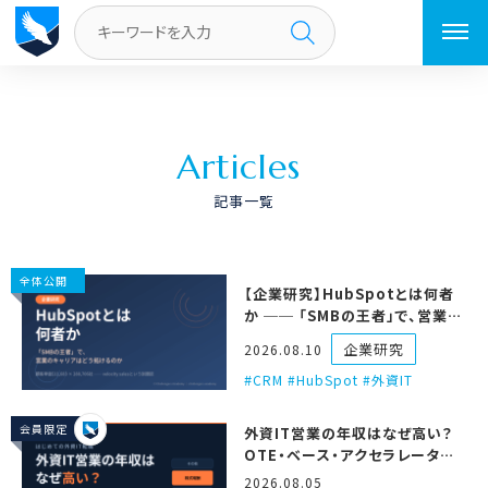
トップページ
A
r
t
i
c
l
e
s
記事一覧
全体公開
【企業研究】HubSpotとは何者
か ── 「SMBの王者」で、営業の
キャリアはどう拓けるのか
企業研究
2026.08.10
CRM #HubSpot #外資IT
会員限定
外資IT営業の年収はなぜ高い？
OTE・ベース・アクセラレータの
仕組みを徹底解説
2026.08.05