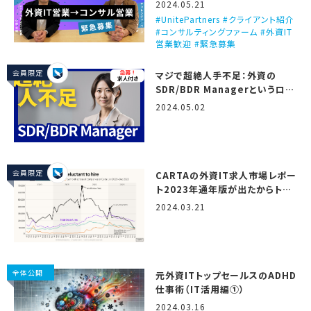
ビュー！（Unite Partners）
2024.05.21
UnitePartners #クライアント紹介
#コンサルティングファーム #外資IT
営業歓迎 #緊急募集
会員限定
マジで超絶人手不足：外資の
SDR/BDR Managerというロー
ル
2024.05.02
会員限定
CARTAの外資IT求人市場レポー
ト2023年通年版が出たからトミ
オが翻訳しつつ解説するで！
2024.03.21
（State of startup
compensation, H2 2023）
全体公開
元外資ITトップセールスのADHD
仕事術（IT活用編①）
2024.03.16