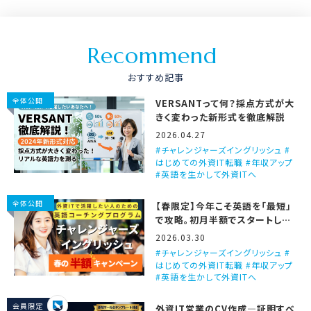
R
e
c
o
m
m
e
n
d
おすすめ記事
全体公開
VERSANTって何？採点方式が大
きく変わった新形式を徹底解説
2026.04.27
チャレンジャーズイングリッシュ #
はじめての外資IT転職 #年収アップ
#英語を生かして外資ITへ
全体公開
【春限定】今年こそ英語を「最短」
で攻略。初月半額でスタートしま
せんか？
2026.03.30
チャレンジャーズイングリッシュ #
はじめての外資IT転職 #年収アップ
#英語を生かして外資ITへ
会員限定
外資IT営業のCV作成―証明すべ