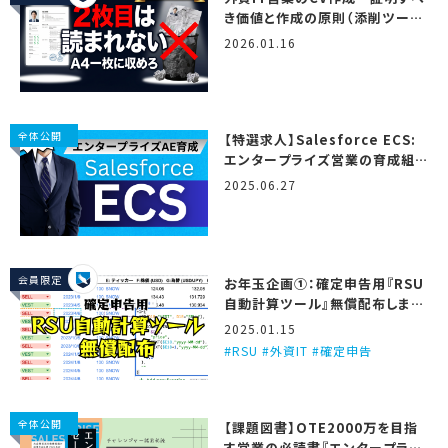
き価値と作成の原則（添削ツール
＆テンプレート付き）
2026.01.16
全体公開
【特選求人】Salesforce ECS:
エンタープライズ営業の育成組
織…！ (2025/6/27更新)
2025.06.27
会員限定
お年玉企画①：確定申告用『RSU
自動計算ツール』無償配布しま
す！
2025.01.15
RSU #外資IT #確定申告
全体公開
【課題図書】OTE2000万を目指
す営業の必読書『エンタープライ