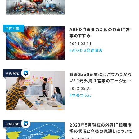
全体公開
ADHD当事者のための外資IT営
業のすすめ
2024.03.11
ADHD #発達障害
会員限定
日系SaaS企業にはパワハラがな
い！？元外資IT営業のエージェン
トが3つの理由を解説するで！
2023.05.25
学長コラム
会員限定
2023年5月現在の外資IT転職市
場の状況と今後の見通しについて
2023.05.05