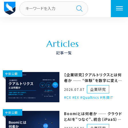
トップページ
／
ページ 2
A
r
t
i
c
l
e
s
記事一覧
全体公開
【企業研究】クアルトリクスとは何
者か ── “体験”を数字に変える
会社で、営業は何が身につくのか
企業研究
2026.07.07
CX #EX #Qualtrics #外資IT
全体公開
Boomiとは何者か ── クラウド
とAIを”つなぐ”、統合（iPaaS）の
パイオニア