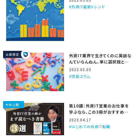
外資IT最新トレンド
会員限定
外資IT業界で生きてくのに英語な
んていらんねん、単に選択肢と仕
事の面白さが減るだけや
2023.05.03
学長コラム
全体公開
第10講：外資IT営業のお仕事を
学ぶなら、この3冊がおすすめや
で
2023.04.17
はじめての外資IT転職