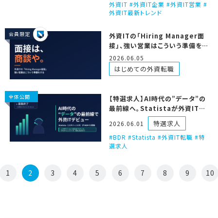
外資IT #外資IT企業 #外資IT営業 #
外資IT最新トレンド
会員限定
外資ITの「Hiring Manager面
接」、強い営業はこういう準備をす
る 〜「売れんの？」「なんで？」に
2026.06.05
答え切る3ステップ〜
はじめての外資転職
全体公開
【特選求人】AI時代の”データ”の
最前線へ。Statistaが外資ITデ
ビュー向けBDRを募集しとるで
特選求人
2026.06.01
BDR #Statista #外資IT転職 #特
選求人
1
2
3
4
5
6
7
8
9
10