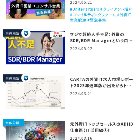
ビュー！（Unite Partners）
2024.05.21
UnitePartners #クライアント紹介
#コンサルティングファーム #外資IT
営業歓迎 #緊急募集
会員限定
マジで超絶人手不足：外資の
SDR/BDR Managerというロー
ル
2024.05.02
会員限定
CARTAの外資IT求人市場レポー
ト2023年通年版が出たからトミ
オが翻訳しつつ解説するで！
2024.03.21
（State of startup
compensation, H2 2023）
全体公開
元外資ITトップセールスのADHD
仕事術（IT活用編①）
2024.03.16