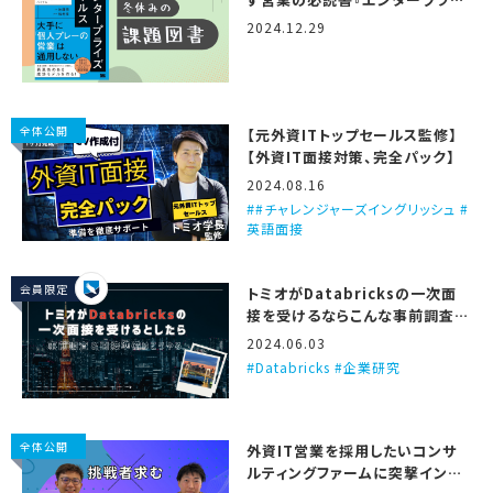
ズセールス』
2024.12.29
全体公開
【元外資ITトップセールス監修】
【外資IT面接対策、完全パック】
2024.08.16
#チャレンジャーズイングリッシュ #
英語面接
会員限定
トミオがDatabricksの一次面
接を受けるならこんな事前調査と
準備をする、という話
2024.06.03
Databricks #企業研究
全体公開
外資IT営業を採用したいコンサ
ルティングファームに突撃インタ