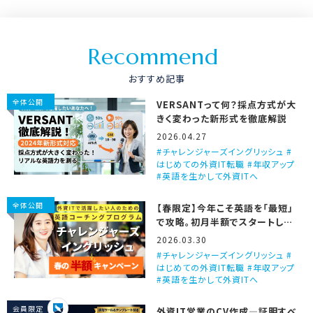
R
e
c
o
m
m
e
n
d
おすすめ記事
全体公開
VERSANTって何？採点方式が大
きく変わった新形式を徹底解説
2026.04.27
チャレンジャーズイングリッシュ #
はじめての外資IT転職 #年収アップ
#英語を生かして外資ITへ
全体公開
【春限定】今年こそ英語を「最短」
で攻略。初月半額でスタートしま
せんか？
2026.03.30
チャレンジャーズイングリッシュ #
はじめての外資IT転職 #年収アップ
#英語を生かして外資ITへ
会員限定
外資IT営業のCV作成―証明すべ