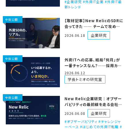
企業研究 #外資IT企業 #外資IT最
新トレンド
全体公開
【取材記事】New RelicのSDRに
会ってきた ── チームで攻める、
という外資の形
企業研究
2026.06.18
全体公開
外資ITへの応募、結局「何月」が
一番チャンスなん？──採用カレ
ンダーの裏側、黒田さんと解説し
2026.06.12
たるわ
学長トミオの研究室
全体公開
New Relic企業研究｜オブザー
バビリティの最前線を走る会社
を、外資IT営業の視点で解剖する
企業研究
2026.06.08
オブザーバビリティ #チャレンジャ
ーベース #はじめての外資IT転職 #