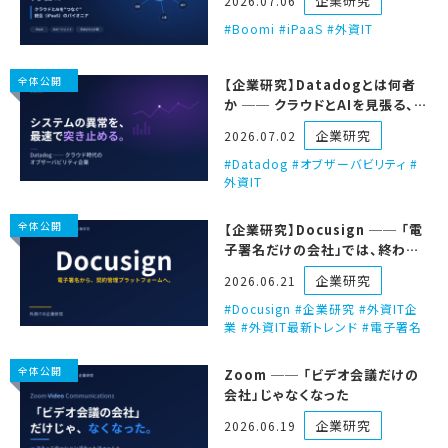
企業研究
2026.07.06
Boomi #iPaaS #外資IT
全体公開
【企業研究】Datadogとは何者
か ── クラウドとAIを見張る、オ
ブザーバビリティの会社
企業研究
2026.07.02
Datadog #オブザーバビリティ #
外資IT
全体公開
【企業研究】Docusign ── 「電
子署名だけの会社」では、終わら
ないつもりらしい。
企業研究
2026.06.21
Docusign #企業研究 #外資IT企
業 #外資IT最新トレンド #電子署名
全体公開
Zoom ── 「ビデオ会議だけの
会社」じゃなくなった
企業研究
2026.06.19