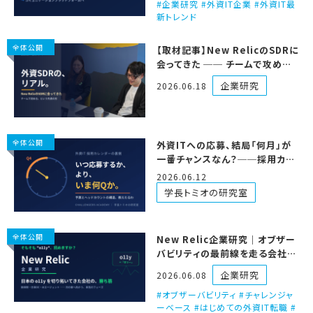
企業研究 #外資IT企業 #外資IT最
新トレンド
全体公開
【取材記事】New RelicのSDRに
会ってきた ── チームで攻める、
という外資の形
企業研究
2026.06.18
全体公開
外資ITへの応募、結局「何月」が
一番チャンスなん？──採用カレ
ンダーの裏側、黒田さんと解説し
2026.06.12
たるわ
学長トミオの研究室
全体公開
New Relic企業研究｜オブザー
バビリティの最前線を走る会社
を、外資IT営業の視点で解剖する
企業研究
2026.06.08
オブザーバビリティ #チャレンジャ
ーベース #はじめての外資IT転職 #