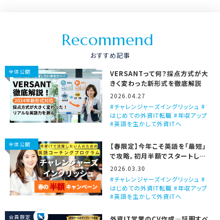
R
e
c
o
m
m
e
n
d
おすすめ記事
全体公開
VERSANTって何？採点方式が大
きく変わった新形式を徹底解説
2026.04.27
チャレンジャーズイングリッシュ #
はじめての外資IT転職 #年収アップ
#英語を生かして外資ITへ
全体公開
【春限定】今年こそ英語を「最短」
で攻略。初月半額でスタートしま
せんか？
2026.03.30
チャレンジャーズイングリッシュ #
はじめての外資IT転職 #年収アップ
#英語を生かして外資ITへ
会員限定
外資IT営業のCV作成―証明すべ