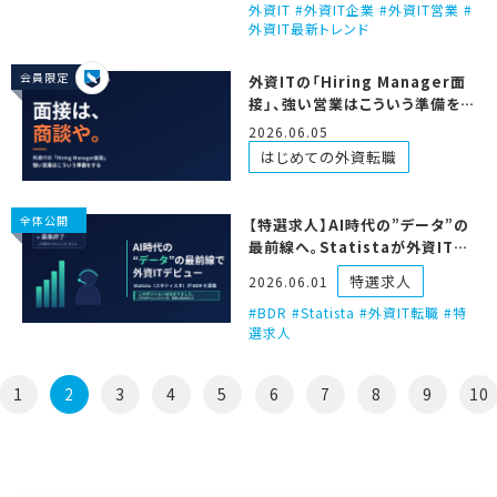
外資IT #外資IT企業 #外資IT営業 #
外資IT最新トレンド
会員限定
外資ITの「Hiring Manager面
接」、強い営業はこういう準備をす
る 〜「売れんの？」「なんで？」に
2026.06.05
答え切る3ステップ〜
はじめての外資転職
全体公開
【特選求人】AI時代の”データ”の
最前線へ。Statistaが外資ITデ
ビュー向けBDRを募集しとるで
特選求人
2026.06.01
BDR #Statista #外資IT転職 #特
選求人
1
2
3
4
5
6
7
8
9
10