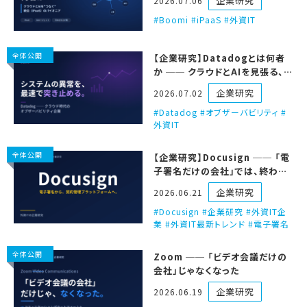
企業研究
2026.07.06
Boomi #iPaaS #外資IT
全体公開
【企業研究】Datadogとは何者
か ── クラウドとAIを見張る、オ
ブザーバビリティの会社
企業研究
2026.07.02
Datadog #オブザーバビリティ #
外資IT
全体公開
【企業研究】Docusign ── 「電
子署名だけの会社」では、終わら
ないつもりらしい。
企業研究
2026.06.21
Docusign #企業研究 #外資IT企
業 #外資IT最新トレンド #電子署名
全体公開
Zoom ── 「ビデオ会議だけの
会社」じゃなくなった
企業研究
2026.06.19