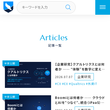
トップページ
／
ページ 2
A
r
t
i
c
l
e
s
記事一覧
全体公開
【企業研究】クアルトリクスとは何
者か ── “体験”を数字に変える
会社で、営業は何が身につくのか
企業研究
2026.07.07
CX #EX #Qualtrics #外資IT
全体公開
Boomiとは何者か ── クラウド
とAIを”つなぐ”、統合（iPaaS）の
パイオニア