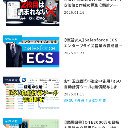
き価値と作成の原則（添削ツール
＆テンプレート付き）
2026.01.16
全体公開
【特選求人】Salesforce ECS:
エンタープライズ営業の育成組
織…！ (2025/6/27更新)
2025.06.27
会員限定
お年玉企画①：確定申告用『RSU
自動計算ツール』無償配布しま
す！
2025.01.15
RSU #外資IT #確定申告
全体公開
【課題図書】OTE2000万を目指
す営業の必読書『エンタープライ