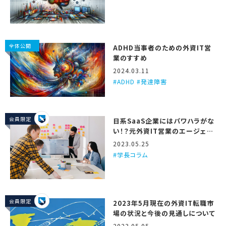
全体公開
ADHD当事者のための外資IT営
業のすすめ
2024.03.11
ADHD #発達障害
会員限定
日系SaaS企業にはパワハラがな
い！？元外資IT営業のエージェン
トが3つの理由を解説するで！
2023.05.25
学長コラム
会員限定
2023年5月現在の外資IT転職市
場の状況と今後の見通しについて
2023.05.05