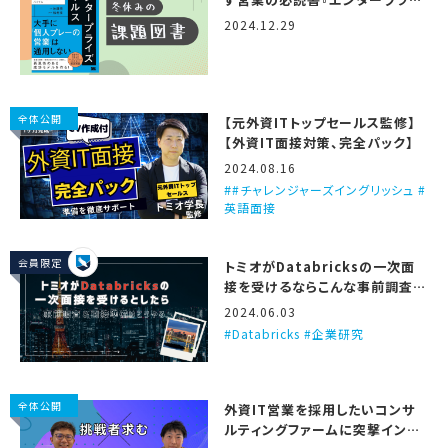
ズセールス』
2024.12.29
全体公開
【元外資ITトップセールス監修】
【外資IT面接対策、完全パック】
2024.08.16
#チャレンジャーズイングリッシュ #
英語面接
会員限定
トミオがDatabricksの一次面
接を受けるならこんな事前調査と
準備をする、という話
2024.06.03
Databricks #企業研究
全体公開
外資IT営業を採用したいコンサ
ルティングファームに突撃インタ