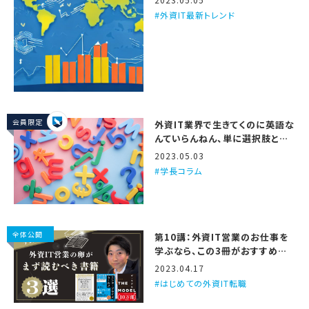
外資IT最新トレンド
会員限定
外資IT業界で生きてくのに英語な
んていらんねん、単に選択肢と仕
事の面白さが減るだけや
2023.05.03
学長コラム
全体公開
第10講：外資IT営業のお仕事を
学ぶなら、この3冊がおすすめや
で
2023.04.17
はじめての外資IT転職