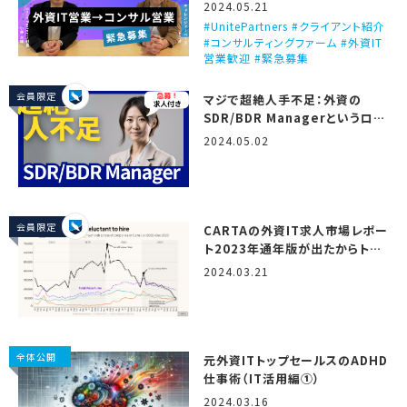
ビュー！（Unite Partners）
2024.05.21
UnitePartners #クライアント紹介
#コンサルティングファーム #外資IT
営業歓迎 #緊急募集
会員限定
マジで超絶人手不足：外資の
SDR/BDR Managerというロー
ル
2024.05.02
会員限定
CARTAの外資IT求人市場レポー
ト2023年通年版が出たからトミ
オが翻訳しつつ解説するで！
2024.03.21
（State of startup
compensation, H2 2023）
全体公開
元外資ITトップセールスのADHD
仕事術（IT活用編①）
2024.03.16